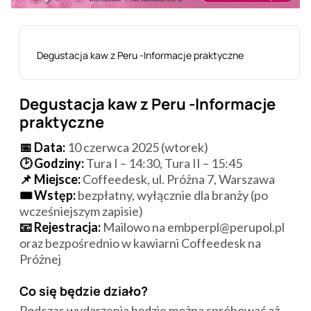
Degustacja kaw z Peru -Informacje praktyczne
Degustacja kaw z Peru -Informacje
praktyczne
📅 Data:
10 czerwca 2025 (wtorek)
🕑 Godziny:
Tura I – 14:30, Tura II – 15:45
📌 Miejsce:
Coffeedesk, ul. Próżna 7, Warszawa
🎟️ Wstęp:
bezpłatny, wyłącznie dla branży (po
wcześniejszym zapisie)
📧 Rejestracja:
Mailowo na embperpl@perupol.pl
oraz bezpośrednio w kawiarni Coffeedesk na
Próżnej
Co się będzie działo?
Podczas wydarzenia będzie można spróbować aż