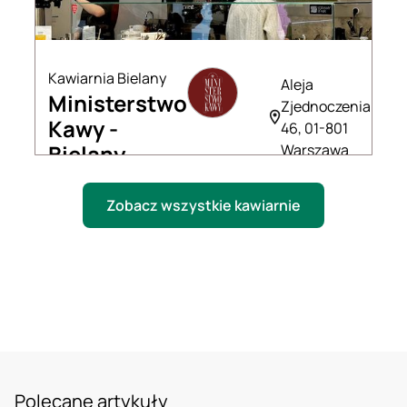
Kawiarnia Bielany
Aleja
Ministerstwo
Zjednoczenia
Kawy -
46, 01-801
Bielany
Warszawa
Zobacz wszystkie kawiarnie
Polecane artykuły