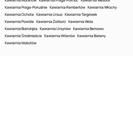
Kawiarnia Muranów
Kawiarnia Praga-Północ
Kawiarnia Wesoła
Kawiarnia Praga-Południe
Kawiarnia Rembertów
Kawiarnia Włochy
Kawiarnia Ochota
Kawiarnia Ursus
Kawiarnia Targówek
Kawiarnia Powiśle
Kawiarnia Żoliborz
Kawiarnia Wola
Kawiarnia Białołęka
Kawiarnia Ursynów
Kawiarnia Bemowo
Kawiarnia Śródmieście
Kawiarnia Wilanów
Kawiarnia Bielany
Kawiarnia Mokotów