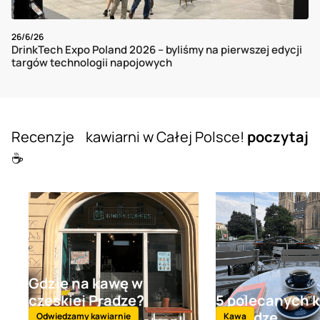
26/6/26
DrinkTech Expo Poland 2026 – byliśmy na pierwszej edycji
targów technologii napojowych
Recenzje kawiarni w Całej Polsce!
poczytaj
☕️
Gdzie na kawę w
czeskiej Pradze?
5 polecanych k
Format Coffee |
w Pradze
Odwiedzamy kawiarnie
Kawa