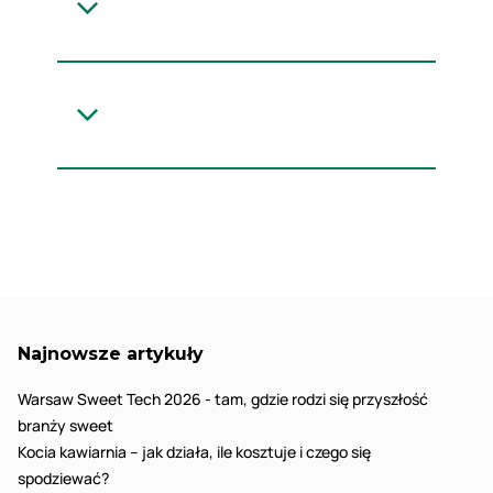
właśnie tu powinniście zajrzeć!
miłośnicy kawy specia
śniadań na mieście, 
kuchni regionalnej i
międzynarodowej. Pří
stanice: kawa!
Najnowsze artykuły
Warsaw Sweet Tech 2026 - tam, gdzie rodzi się przyszłość
branży sweet
Kocia kawiarnia – jak działa, ile kosztuje i czego się
spodziewać?