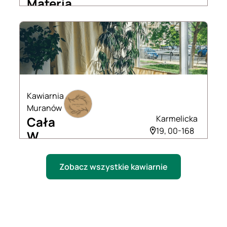
Materia
Kawiarnia
Muranów
Karmelicka
Cała
19, 00-168
W
Warszawa
Mące
Cafe
Zobacz wszystkie kawiarnie