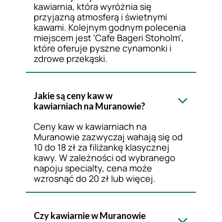
Pradze, w której dostaniecie
w Pradze w przeciągu
kawiarnia, która wyróżnia się
charakterne espresso, ręcznie
kilku dni. Dziś zapr
przyjazną atmosferą i świetnymi
parzoną alternatywę lub coś
Wam przegląd praski
kawami. Kolejnym godnym polecenia
miejscem jest 'Cafe Bageri Stoholm',
zupełnie nietypowego (jak
kawiarni o różnym ch
które oferuje pyszne cynamonki i
kawa na soku jabłkowym), to
– coś dla siebie znajd
zdrowe przekąski.
właśnie tu powinniście zajrzeć!
miłośnicy kawy specia
śniadań na mieście, 
kuchni regionalnej i
Jakie są ceny kaw w
międzynarodowej. Pří
kawiarniach na Muranowie?
stanice: kawa!
Ceny kaw w kawiarniach na
Muranowie zazwyczaj wahają się od
10 do 18 zł za filiżankę klasycznej
kawy. W zależności od wybranego
napoju specialty, cena może
wzrosnąć do 20 zł lub więcej.
Czy kawiarnie w Muranowie