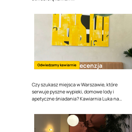
Luka Żoliborz - recenzja
Odwiedzamy kawiarnie
Czy szukasz miejsca w Warszawie, które
serwuje pyszne wypieki, domowe lody i
apetyczne śniadania? Kawiarnia Luka na
Żoliborzu to przestrzeń, gdzie te wszystkie
smakołyki są na wyciągnięcie ręki. Przeczytaj
artykuł, aby dowiedzieć się, dlaczego warto
odwiedzić to przyjazne i klimatyczne miejsce.