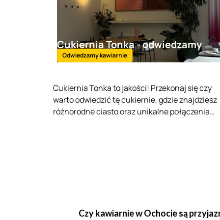
Cukiernia Tonka - odwiedzamy
kawiarnie
Odwiedzamy kawiarnie
Cukiernia Tonka to jakości! Przekonaj się czy
warto odwiedzić tę cukiernie, gdzie znajdziesz
różnorodne ciasto oraz unikalne połączenia
smakowe z konfiturą.
Czy kawiarnie w Ochocie są przyja