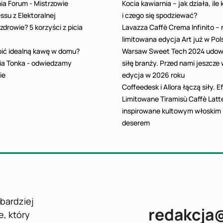
ia Forum - Mistrzowie
Kocia kawiarnia – jak działa, ile
ssu z Elektoralnej
i czego się spodziewać?
zdrowie? 5 korzyści z picia
Lavazza Caffè Crema Infinito –
limitowana edycja Art już w Pol
bić idealną kawę w domu?
Warsaw Sweet Tech 2024 udow
ia Tonka - odwiedzamy
siłę branży. Przed nami jeszcze
ie
edycja w 2026 roku
Coffeedesk i Allora łączą siły. E
Limitowane Tiramisù Caffè Latt
inspirowane kultowym włoskim
deserem
jbardziej
redakcja
e, który