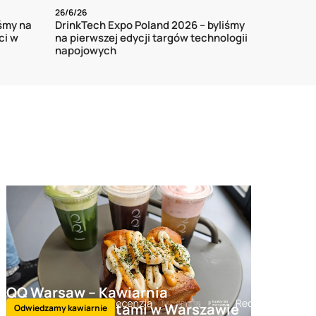
26/6/26
śmy na
DrinkTech Expo Poland 2026 – byliśmy
ci w
na pierwszej edycji targów technologii
napojowych
QQ Warsaw – Kawiarnia
Koreańska z Tostami w Warszawie
Odwiedzamy kawiarnie