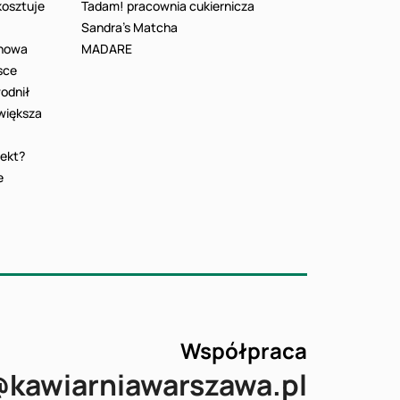
 kosztuje
Tadam! pracownia cukiernicza
Sandra’s Matcha
 nowa
MADARE
sce
odnił
 większa
fekt?
e
Współpraca
@kawiarniawarszawa.pl