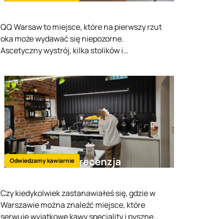
QQ Warsaw to miejsce, które na pierwszy rzut
oka może wydawać się niepozorne.
Ascetyczny wystrój, kilka stolików i
minimalistyczna aranżacja wnętrza tworzy
specyficzny klimat.
Dobra Materia - recenzja
Odwiedzamy kawiarnie
Czy kiedykolwiek zastanawiałeś się, gdzie w
Warszawie można znaleźć miejsce, które
serwuje wyjątkowe kawy speciality i pyszne