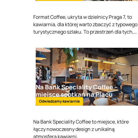
Format Coffee, ukryta w dzielnicy Praga 7, to
kawiarnia, dla której warto zbaczyć z typowego
turystycznego szlaku. To przestrzeń dla tych,
którzy chcą smakować kaw serwowanych
wraz z opisami ziaren i interesujących
autorskich kompozycji. Spotkacie tam
obsługę, która mówi o kawie jak o sztuce. Jeśli
szukacie najlepszej kawiarni w Pradze, w której
dostaniecie charakterne espresso, ręcznie
parzoną alternatywę lub coś zupełnie
Na Bank Speciality Coffee –
nietypowego (jak kawa na soku jabłkowym), to
miejsce spotkań na Placu
właśnie tu powinniście zajrzeć!
Bankowym
Odwiedzamy kawiarnie
Na Bank Speciality Coffee to miejsce, które
łączy nowoczesny design z unikalną
atmosferą kawiarni.