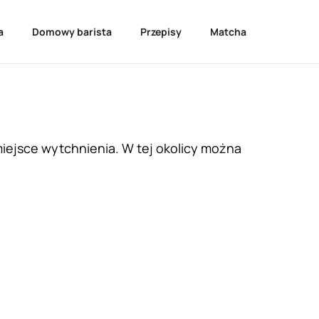
a
Domowy barista
Przepisy
Matcha
miejsce wytchnienia. W tej okolicy można