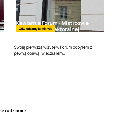
Kawiarnia Forum - Mistrzowie
Aeropressu z Elektoralnej
Odwiedzamy kawiarnie
Swoją pierwszą wizytę w Forum odbyłem z
pewną obawą: wiedziałem..
zne rodzinom?