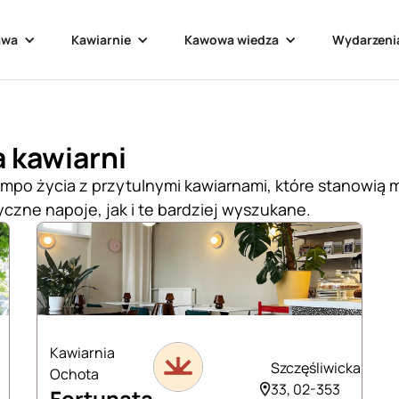
awa
Kawiarnie
Kawowa wiedza
Wydarzeni
a kawiarni
tempo życia z przytulnymi kawiarnami, które stanowią 
czne napoje, jak i te bardziej wyszukane.
Kawiarnia
Szczęśliwicka
Ochota
33, 02-353
Fortunata