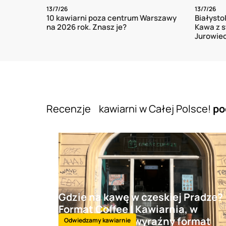
13/7/26
13/7/26
10 kawiarni poza centrum Warszawy
Białysto
na 2026 rok. Znasz je?
Kawa z s
Jurowiec
Recenzje kawiarni w Całej Polsce!
po
Gdzie na kawę w czeskiej Pradze?
Format Coffee | Kawiarnia, w
której kawa ma wyraźny format
Odwiedzamy kawiarnie