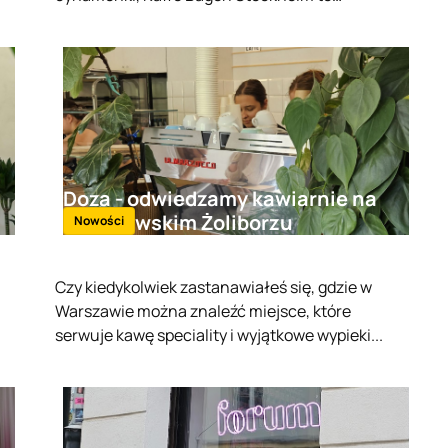
miejsce, które warto odwiedzić.
Doza - odwiedzamy kawiarnie na
Warszawskim Żoliborzu
Nowości
Czy kiedykolwiek zastanawiałeś się, gdzie w
Warszawie można znaleźć miejsce, które
serwuje kawę speciality i wyjątkowe wypieki...