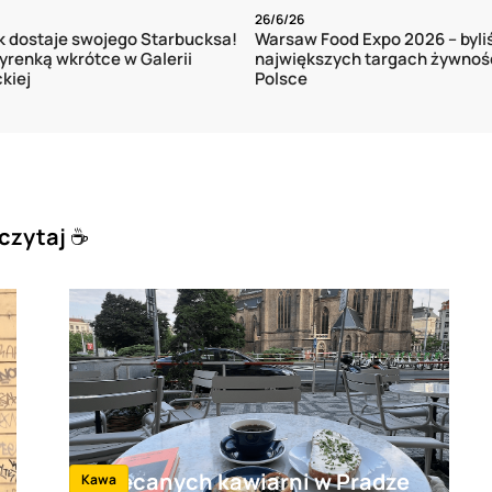
26/6/26
k dostaje swojego Starbucksa!
Warsaw Food Expo 2026 – byli
yrenką wkrótce w Galerii
największych targach żywnoś
kiej
Polsce
czytaj
☕️
5 polecanych kawiarni w Pradze
Kawa