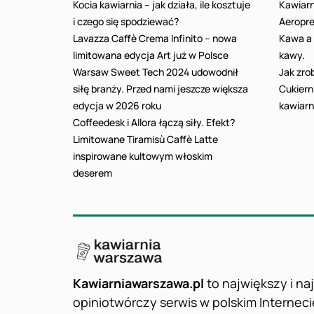
Kocia kawiarnia – jak działa, ile kosztuje
Kawiarn
i czego się spodziewać?
Aeropre
Lavazza Caffè Crema Infinito – nowa
Kawa a 
limitowana edycja Art już w Polsce
kawy.
Warsaw Sweet Tech 2024 udowodnił
Jak zro
siłę branży. Przed nami jeszcze większa
Cukiern
edycja w 2026 roku
kawiarn
Coffeedesk i Allora łączą siły. Efekt?
Limitowane Tiramisù Caffè Latte
inspirowane kultowym włoskim
deserem
Kawiarniawarszawa.pl
to największy i na
opiniotwórczy serwis w polskim Interneci