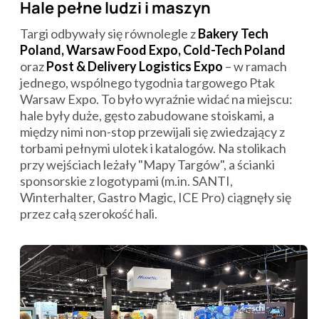
Hale pełne ludzi i maszyn
Targi odbywały się równolegle z
Bakery Tech
Poland, Warsaw Food Expo, Cold-Tech Poland
oraz
Post & Delivery Logistics Expo
– w ramach
jednego, wspólnego tygodnia targowego Ptak
Warsaw Expo. To było wyraźnie widać na miejscu:
hale były duże, gęsto zabudowane stoiskami, a
między nimi non-stop przewijali się zwiedzający z
torbami pełnymi ulotek i katalogów. Na stolikach
przy wejściach leżały "Mapy Targów", a ścianki
sponsorskie z logotypami (m.in. SANTI,
Winterhalter, Gastro Magic, ICE Pro) ciągnęły się
przez całą szerokość hali.