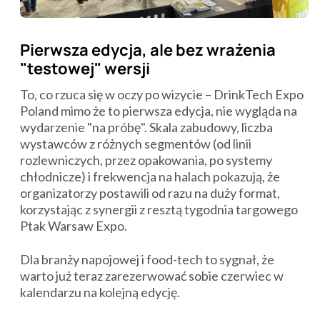
Pierwsza edycja, ale bez wrażenia
"testowej" wersji
To, co rzuca się w oczy po wizycie – DrinkTech Expo
Poland mimo że to pierwsza edycja, nie wygląda na
wydarzenie "na próbę". Skala zabudowy, liczba
wystawców z różnych segmentów (od linii
rozlewniczych, przez opakowania, po systemy
chłodnicze) i frekwencja na halach pokazują, że
organizatorzy postawili od razu na duży format,
korzystając z synergii z resztą tygodnia targowego
Ptak Warsaw Expo.
Dla branży napojowej i food-tech to sygnał, że
warto już teraz zarezerwować sobie czerwiec w
kalendarzu na kolejną edycję.