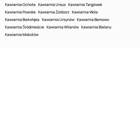
Kawiarnia Ochota
Kawiarnia Ursus
Kawiarnia Targówek
Kawiarnia Powiśle
Kawiarnia Żoliborz
Kawiarnia Wola
Kawiarnia Białołęka
Kawiarnia Ursynów
Kawiarnia Bemowo
Kawiarnia Śródmieście
Kawiarnia Wilanów
Kawiarnia Bielany
Kawiarnia Mokotów