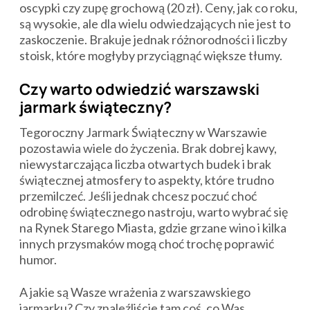
oscypki czy zupę grochową (20 zł). Ceny, jak co roku,
są wysokie, ale dla wielu odwiedzających nie jest to
zaskoczenie. Brakuje jednak różnorodności i liczby
stoisk, które mogłyby przyciągnąć większe tłumy.
Czy warto odwiedzić warszawski
jarmark świąteczny?
Tegoroczny Jarmark Świąteczny w Warszawie
pozostawia wiele do życzenia. Brak dobrej kawy,
niewystarczająca liczba otwartych budek i brak
świątecznej atmosfery to aspekty, które trudno
przemilczeć. Jeśli jednak chcesz poczuć choć
odrobinę świątecznego nastroju, warto wybrać się
na Rynek Starego Miasta, gdzie grzane wino i kilka
innych przysmaków mogą choć trochę poprawić
humor.
A jakie są Wasze wrażenia z warszawskiego
jarmarku? Czy znaleźliście tam coś, co Was