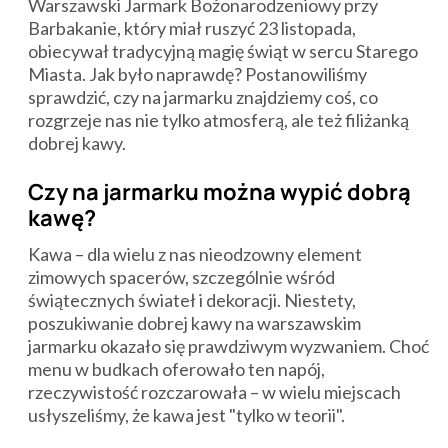
Warszawski Jarmark Bożonarodzeniowy przy
Barbakanie, który miał ruszyć 23 listopada,
obiecywał tradycyjną magię świąt w sercu Starego
Miasta. Jak było naprawdę? Postanowiliśmy
sprawdzić, czy na jarmarku znajdziemy coś, co
rozgrzeje nas nie tylko atmosferą, ale też filiżanką
dobrej kawy.
Czy na jarmarku można wypić dobrą
kawę?
Kawa – dla wielu z nas nieodzowny element
zimowych spacerów, szczególnie wśród
świątecznych świateł i dekoracji. Niestety,
poszukiwanie dobrej kawy na warszawskim
jarmarku okazało się prawdziwym wyzwaniem. Choć
menu w budkach oferowało ten napój,
rzeczywistość rozczarowała – w wielu miejscach
usłyszeliśmy, że kawa jest "tylko w teorii".