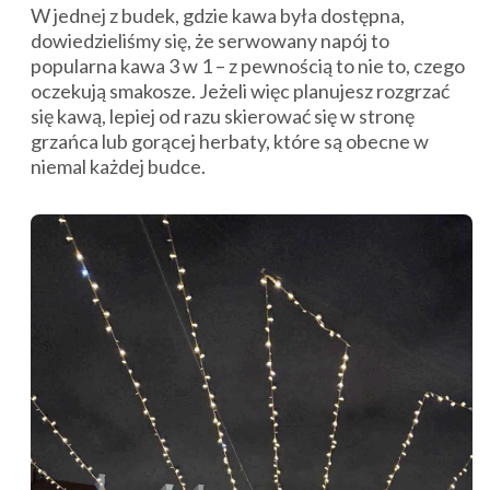
W jednej z budek, gdzie kawa była dostępna,
dowiedzieliśmy się, że serwowany napój to
popularna kawa 3 w 1 – z pewnością to nie to, czego
oczekują smakosze. Jeżeli więc planujesz rozgrzać
się kawą, lepiej od razu skierować się w stronę
grzańca lub gorącej herbaty, które są obecne w
niemal każdej budce.