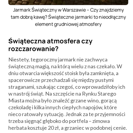
Jarmark Świąteczny w Warszawie – Czy znajdziemy
tam dobrą kawę? Świąteczne jarmarki to nieodłączny
element grudniowej atmosfery
Świąteczna atmosfera czy
rozczarowanie?
Niestety, tegoroczny jarmark nie zachwyca
świąteczną magią, na którą wielu z nas czekało. W
dniu otwarcia większość stoisk była zamknięta, a
spacerowicze przechadzali się między pustymi
straganami, szukając czegoś, co wprowadziłoby ich
w nastrój świąt. Na szczęście na Rynku Starego
Miasta można było znaleźć grzane wino, gorącą
czekoladę i kilka innych ciepłych napojów, które
nieco ratowały sytuację. Jednak za te przyjemności
trzeba sięgnąć głęboko do portfela – zimowa
herbata kosztuje 20 zł, a grzaniec w podobnej cenie.