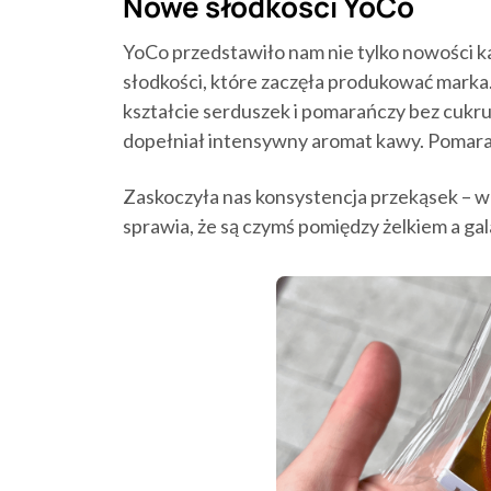
Nowe słodkości YoCo
YoCo przedstawiło nam nie tylko nowości 
słodkości, które zaczęła produkować mark
kształcie serduszek i pomarańczy bez cukru!
dopełniał intensywny aromat kawy. Pomara
Zaskoczyła nas konsystencja przekąsek – w 
sprawia, że są czymś pomiędzy żelkiem a gal