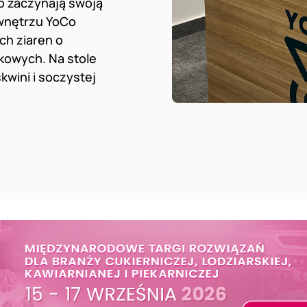
ro zaczynają swoją
wnętrzu YoCo
ch ziaren o
kowych. Na stole
kwini i soczystej