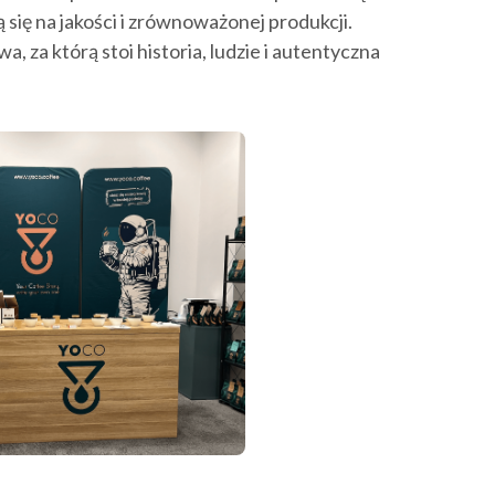
się na jakości i zrównoważonej produkcji.
, za którą stoi historia, ludzie i autentyczna