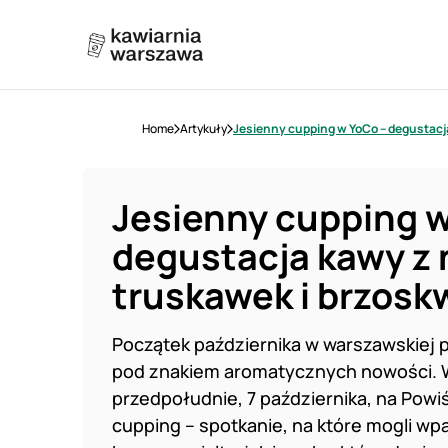
Home
Artykuły
Jesienny cupping w YoCo – degustacja
Jesienny cupping w
degustacja kawy z 
truskawek i brzosk
Początek października w warszawskiej p
pod znakiem aromatycznych nowości. 
przedpołudnie, 7 października, na Powiś
cupping – spotkanie, na które mogli w