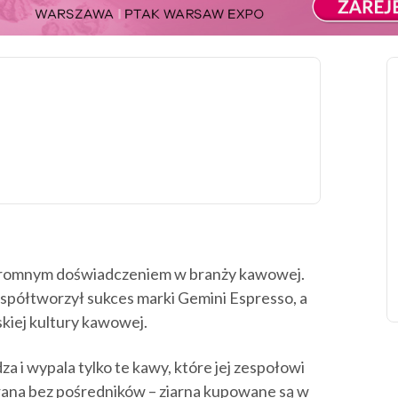
 ogromnym doświadczeniem w branży kawowej.
 współtworzył sukces marki Gemini Espresso, a
kiej kultury kawowej.
za i wypala tylko te kawy, które jej zespołowi
rana bez pośredników – ziarna kupowane są w