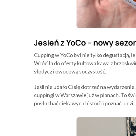
Jesień z YoCo – nowy sezo
Cupping w YoCo był nie tylko degustacją, 
Wróciła do oferty kultowa kawa z brzoskwini
słodycz i owocową soczystość.
Jeśli nie udało Ci się dotrzeć na wydarzenie,
cuppingi w Warszawie już w planach. To św
posłuchać ciekawych historii i poznać ludzi,