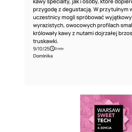
kawy specialty, jak i osoby, które dopie
przygodę z degustacją. W przytulnym 
uczestnicy mogli spróbować wyjątkowy
wyrazistych, owocowych profilach sma
królowały kawy z nutami dojrzałej brzos
truskawki.
9/10/25
3 min
Dominika