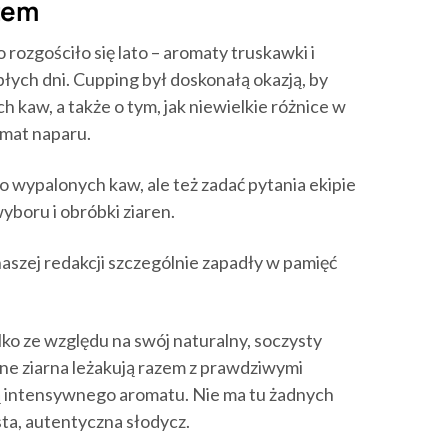
atem
 rozgościło się lato – aromaty truskawki i
ych dni. Cupping był doskonałą okazją, by
kaw, a także o tym, jak niewielkie różnice w
omat naparu.
o wypalonych kaw, ale też zadać pytania ekipie
yboru i obróbki ziaren.
aszej redakcji szczególnie zapadły w pamięć
lko ze względu na swój naturalny, soczysty
ne ziarna leżakują razem z prawdziwymi
ą intensywnego aromatu. Nie ma tu żadnych
ta, autentyczna słodycz.