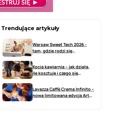
Trendujące artykuły
Warsaw Sweet Tech 2026 -
tam, gdzie rodzi się
przyszłość branży sweet
Kocia kawiarnia – jak działa,
ile kosztuje i czego się
spodziewać?
Lavazza Caffè Crema Infinito –
nowa limitowana edycja Art
już w Polsce