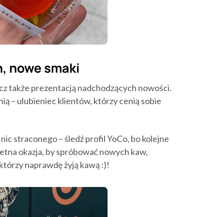
n, nowe smaki
lecz także prezentacją nadchodzących nowości.
ą – ulubieniec klientów, którzy cenią sobie
 nic straconego – śledź profil YoCo, bo kolejne
ietna okazja, by spróbować nowych kaw,
 którzy naprawdę żyją kawą :)!