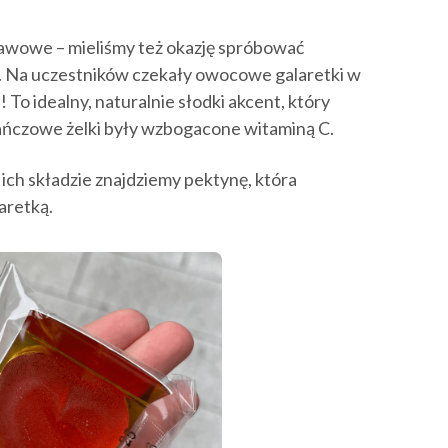
kawowe – mieliśmy też okazję spróbować
a. Na uczestników czekały owocowe galaretki w
 To idealny, naturalnie słodki akcent, który
ńczowe żelki były wzbogacone witaminą C.
ich składzie znajdziemy pektynę, która
aretką.