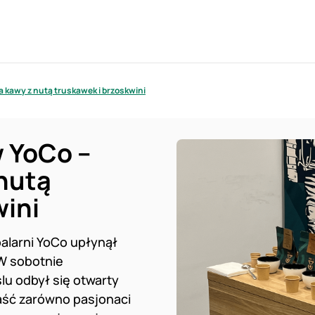
 kawy z nutą truskawek i brzoskwini
 YoCo –
nutą
wini
alarni YoCo upłynął
W sobotnie
lu odbył się otwarty
paść zarówno pasjonaci