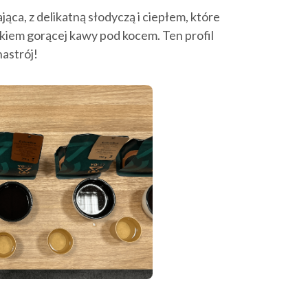
ająca, z delikatną słodyczą i ciepłem, które
kiem gorącej kawy pod kocem. Ten profil
astrój!