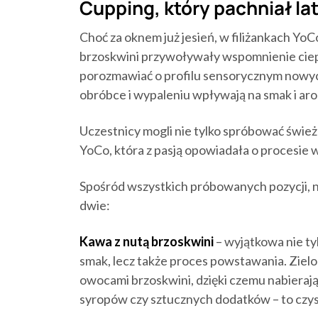
Cupping, który pachniał l
Choć za oknem już jesień, w filiżankach YoCo
brzoskwini przywoływały wspomnienie ciepł
porozmawiać o profilu sensorycznym nowych 
obróbce i wypaleniu wpływają na smak i ar
Uczestnicy mogli nie tylko spróbować śwież
YoCo, która z pasją opowiadała o procesie w
Spośród wszystkich próbowanych pozycji, n
dwie:
Kawa z nutą brzoskwini
– wyjątkowa nie ty
smak, lecz także proces powstawania. Zielo
owocami brzoskwini, dzięki czemu nabieraj
syropów czy sztucznych dodatków – to czys