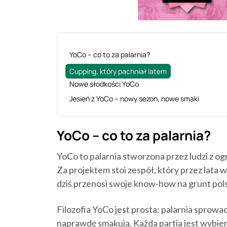
‍YoCo – co to za palarnia?
Cupping, który pachniał latem
Nowe słodkości YoCo
Jesień z YoCo – nowy sezon, nowe smaki
YoCo – co to za palarnia?
YoCo to palarnia stworzona przez ludzi z
Za projektem stoi zespół, który przez lata
dziś przenosi swoje know-how na grunt pols
Filozofia YoCo jest prosta: palarnia sprowad
naprawdę smakują. Każda partia jest wybie