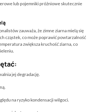
ierowe lub pojemniki próżniowe skutecznie
elą
alistów zauważa, że zimne ziarna mielą się
nych cząstek, co może poprawić powtarzalność
temperatura zwiększa kruchość ziarna, co
eleniu.
iętać:
alnia jej degradację.
ną.
ględu na ryzyko kondensacji wilgoci.