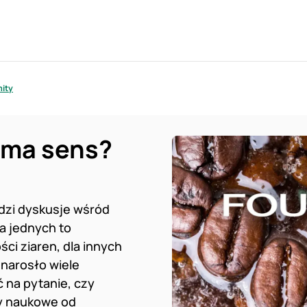
mity
 ma sens?
udzi dyskusje wśród
la jednych to
ci ziaren, dla innych
 narosło wiele
ć na pytanie, czy
ty naukowe od