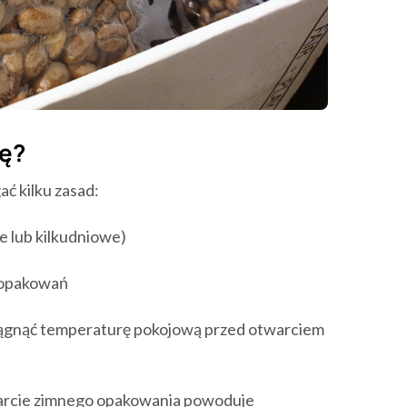
wę?
ć kilku zasad:
e lub kilkudniowe)
h opakowań
siągnąć temperaturę pokojową przed otwarciem
warcie zimnego opakowania powoduje