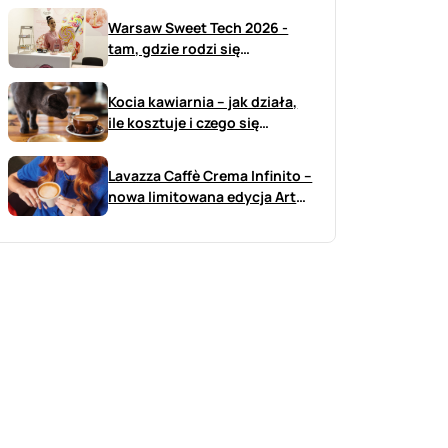
Warsaw Sweet Tech 2026 -
tam, gdzie rodzi się
przyszłość branży sweet
Kocia kawiarnia – jak działa,
ile kosztuje i czego się
spodziewać?
Lavazza Caffè Crema Infinito –
nowa limitowana edycja Art
już w Polsce