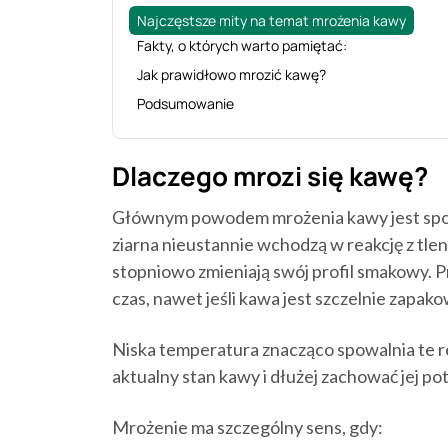
Najczęstsze mity na temat mrożenia kawy
Fakty, o których warto pamiętać:
Jak prawidłowo mrozić kawę?
Podsumowanie
Dlaczego mrozi się kawę?
Głównym powodem mrożenia kawy jest spowo
ziarna nieustannie wchodzą w reakcję z tlen
stopniowo zmieniają swój profil smakowy. P
czas, nawet jeśli kawa jest szczelnie zapak
Niska temperatura znacząco spowalnia te r
aktualny stan kawy i dłużej zachować jej p
Mrożenie ma szczególny sens, gdy: