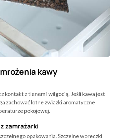
 mrożenia kawy
 kontakt z tlenem i wilgocią. Jeśli kawa jest
a zachować lotne związki aromatyczne
peraturze pokojowej.
 z zamrażarki
szczelnego opakowania. Szczelne woreczki