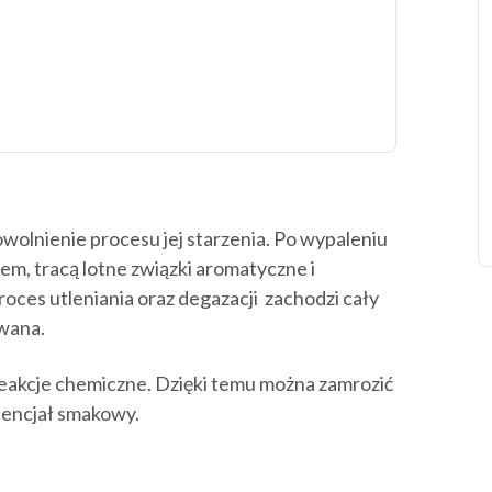
lnienie procesu jej starzenia. Po wypaleniu
em, tracą lotne związki aromatyczne i
roces utleniania oraz degazacji zachodzi cały
owana.
eakcje chemiczne. Dzięki temu można zamrozić
otencjał smakowy.