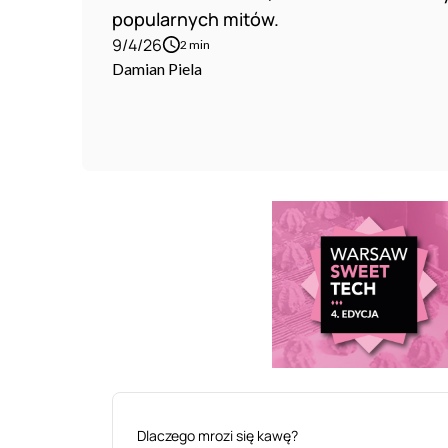
popularnych mitów.
9/4/26
2 min
Damian Piela
Dlaczego mrozi się kawę?