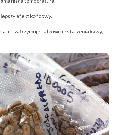
sama niska temperatura.
m lepszy efekt końcowy.
a nie zatrzymuje całkowicie starzenia kawy,