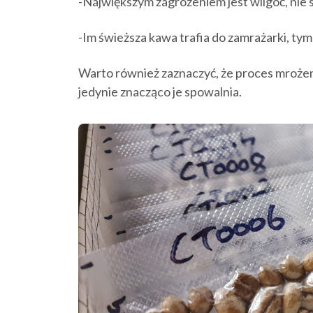
-Największym zagrożeniem jest wilgoć, nie 
-Im świeższa kawa trafia do zamrażarki, ty
Warto również zaznaczyć, że proces mrożeni
jedynie znacząco je spowalnia.