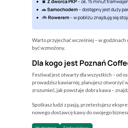
🚆
Z dworca PKP
– ok. 15 minut tramwajem (
🚗
Samochodem
– dostępny jest duży par
🚲
Rowerem
– w pobliżu znajdują się stoj
Warto przyjechać wcześniej – w godzinach 
być wzmożony.
Dla kogo jest Poznań Coffe
Festiwal jest otwarty dla wszystkich – od o
prowadzisz kawiarnię, planujesz otworzyć wł
zrozumieć, jak powstaje dobra kawa – znajdzi
Spotkasz ludzi z pasją, przetestujesz ekspre
nowego dostawcę kawy do swojego biznes
Wydarzenia
Festiwal Kawy