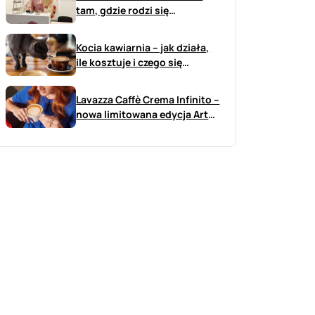
tam, gdzie rodzi się
przyszłość branży sweet
Kocia kawiarnia – jak działa,
ile kosztuje i czego się
spodziewać?
Lavazza Caffè Crema Infinito –
nowa limitowana edycja Art
już w Polsce