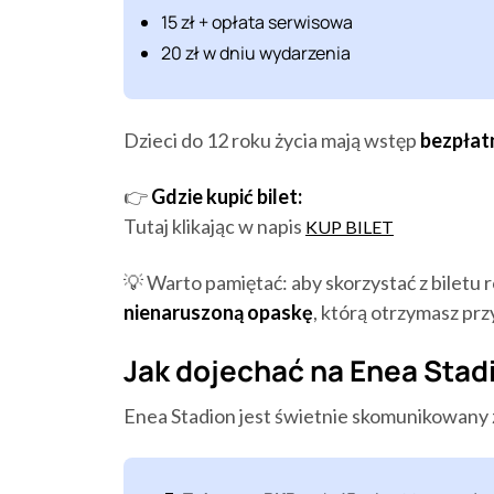
15 zł + opłata serwisowa
20 zł w dniu wydarzenia
Dzieci do 12 roku życia mają wstęp
bezpłat
👉
Gdzie kupić bilet:
Tutaj klikając w napis
KUP BILET
💡 Warto pamiętać: aby skorzystać z biletu
nienaruszoną opaskę
, którą otrzymasz prz
Jak dojechać na Enea Stad
Enea Stadion jest świetnie skomunikowany 