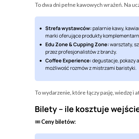
To dwa dni pełne kawowych wrażeń. Na ucz
Strefa wystawców:
palarnie kawy, kawiar
marki oferujące produkty komplementarne
Edu Zone & Cupping Zone:
warsztaty, sz
przez profesjonalistów z branży.
Coffee Experience:
degustacje, pokazy a
możliwość rozmów z mistrzami baristyki.
To wydarzenie, które łączy pasję, wiedzę i
Bilety – ile kosztuje wejśc
🎟️
Ceny biletów: