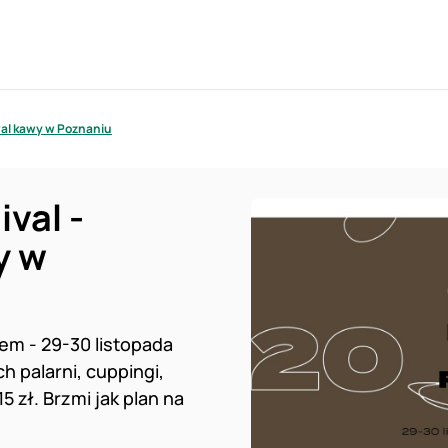
wal kawy w Poznaniu
val -
y w
em - 29-30 listopada
h palarni, cuppingi,
5 zł. Brzmi jak plan na