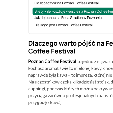
Co zobaczysz na Poznań Coffee Festival
Bilety – ile kosztuje wejście na Poznań Coffee Fes
Jak dojechać na Enea Stadion w Poznaniu
Dla kogo jest Poznań Coffee Festival
Dlaczego warto pójść na Fe
Coffee Festival
Poznań Coffee Festival
to jedno z najważ
kochasz aromat świeżo mielonej kawy, chces
naprawdę żyją kawą – to impreza, której ni
Na uczestników czeka kilkadziesiąt stoisk, 
cuppingi, podczas których można odkrywać
przyciąga zarówno profesjonalnych baristów,
przygodę z kawą.