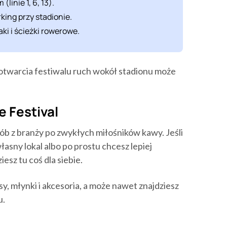
linie 1, 6, 13).
king przy stadionie.
aki i ścieżki rowerowe.
otwarcia festiwalu ruch wokół stadionu może
e Festival
sób z branży po zwykłych miłośników kawy. Jeśli
asny lokal albo po prostu chcesz lepiej
esz tu coś dla siebie.
sy, młynki i akcesoria, a może nawet znajdziesz
u.