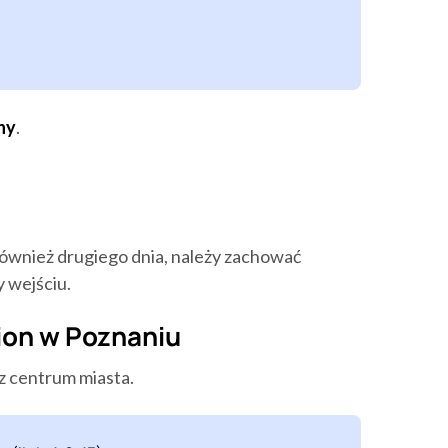
ny
.
 również drugiego dnia, należy zachować
y wejściu.
ion w Poznaniu
z centrum miasta.