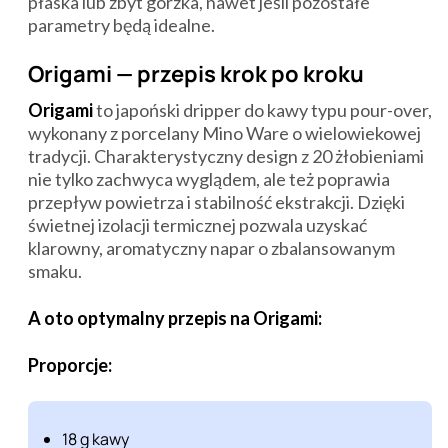
płaska lub zbyt gorzka, nawet jeśli pozostałe
parametry będą idealne.
Origami — przepis krok po kroku
Origami
to japoński dripper do kawy typu pour-over,
wykonany z porcelany Mino Ware o wielowiekowej
tradycji. Charakterystyczny design z 20 żłobieniami
nie tylko zachwyca wyglądem, ale też poprawia
przepływ powietrza i stabilność ekstrakcji. Dzięki
świetnej izolacji termicznej pozwala uzyskać
klarowny, aromatyczny napar o zbalansowanym
smaku.
A oto optymalny przepis na Origami:
Proporcje:
18 g kawy