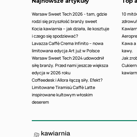
Najnowsze artykuły
Top a
Warsaw Sweet Tech 2026 - tam, gdzie
10 mitó
rodzi się przyszłość branży sweet
zdrowu
Kocia kawiarnia – jak działa, ile kosztuje
Kawiarn
i czego się spodziewać?
Aeropre
Lavazza Caffè Crema Infinito – nowa
Kawa a 
limitowana edycja Art już w Polsce
kawy.
Warsaw Sweet Tech 2024 udowodnił
Jak zro
siłę branży. Przed nami jeszcze większa
Cukiern
edycja w 2026 roku
kawiarn
Coffeedesk i Allora łączą siły. Efekt?
Limitowane Tiramisù Caffè Latte
inspirowane kultowym włoskim
deserem