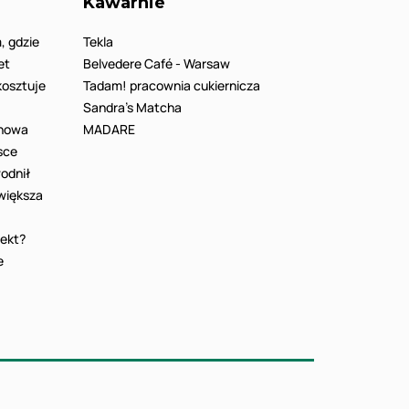
Kawarnie
, gdzie
Tekla
et
Belvedere Café - Warsaw
 kosztuje
Tadam! pracownia cukiernicza
Sandra’s Matcha
 nowa
MADARE
sce
odnił
 większa
fekt?
e