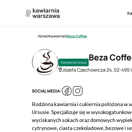
K
Home
Kawiarnie
Beza Coffee
Beza Coff
Kawiarnia Ursus
Józefa Czechowicza 24, 02-495
SOCIAL MEDIA:
Rodzinna kawiarnia i cukiernia położona w
Ursusie. Specjalizuje się w wysokogatunkow
wyciskanych sokach oraz domowych wypiekac
cytrynowe, ciasta czekoladowe, bezowe i ser