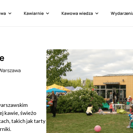
awa
Kawiarnie
Kawowa wiedza
Wydarzeni
ee
 Warszawa
 warszawskim
ej kawie, świeżo
h, takich jak tarty
niki.