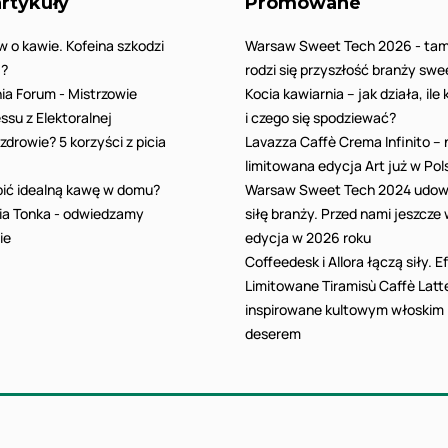
rtykuły
Promowane
w o kawie. Kofeina szkodzi
Warsaw Sweet Tech 2026 - tam
!?
rodzi się przyszłość branży swe
ia Forum - Mistrzowie
Kocia kawiarnia – jak działa, ile
ssu z Elektoralnej
i czego się spodziewać?
zdrowie? 5 korzyści z picia
Lavazza Caffè Crema Infinito –
limitowana edycja Art już w Pol
bić idealną kawę w domu?
Warsaw Sweet Tech 2024 udow
ia Tonka - odwiedzamy
siłę branży. Przed nami jeszcze
ie
edycja w 2026 roku
Coffeedesk i Allora łączą siły. E
Limitowane Tiramisù Caffè Latt
inspirowane kultowym włoskim
deserem