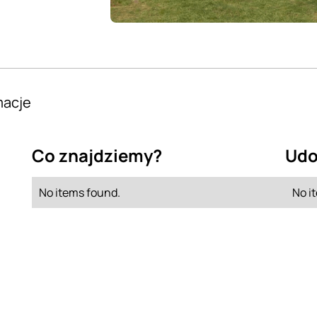
macje
Co znajdziemy?
Udo
No items found.
No i