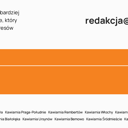
jbardziej
redakcja
e, który
presów
ła
Kawiarnia Praga-Południe
Kawiarnia Rembertów
Kawiarnia Włochy
Kawiarn
nia Białołęka
Kawiarnia Ursynów
Kawiarnia Bemowo
Kawiarnia Śródmieście
Ka