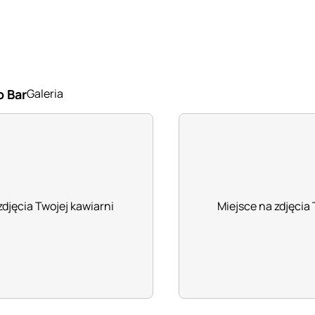
 Bar
Galeria
zdjęcia Twojej kawiarni
Miejsce na zdjęcia 