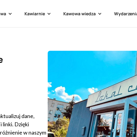
awa
Kawiarnie
Kawowa wiedza
Wydarzeni
e
ktualizuj dane,
linki. Dzięki
yróżnienie w naszym