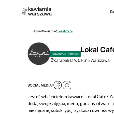
K
Home
Kawiarnie
Lokal Cafe
Lokal Caf
Kawiarnia Bemowo
Karabeli 13A, 01-313 Warszawa
SOCIAL MEDIA:
Jesteś właścicielem kawiarni Local Cafe? Za
dodaj swoje zdjęcia, menu, godziny otwarcia i 
miesięcznej subskrypcji zyskasz również: w