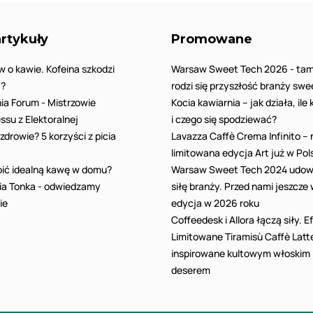
rtykuły
Promowane
w o kawie. Kofeina szkodzi
Warsaw Sweet Tech 2026 - tam
!?
rodzi się przyszłość branży swe
ia Forum - Mistrzowie
Kocia kawiarnia – jak działa, ile
ssu z Elektoralnej
i czego się spodziewać?
zdrowie? 5 korzyści z picia
Lavazza Caffè Crema Infinito –
limitowana edycja Art już w Pol
bić idealną kawę w domu?
Warsaw Sweet Tech 2024 udow
ia Tonka - odwiedzamy
siłę branży. Przed nami jeszcze
ie
edycja w 2026 roku
Coffeedesk i Allora łączą siły. E
Limitowane Tiramisù Caffè Latt
inspirowane kultowym włoskim
deserem