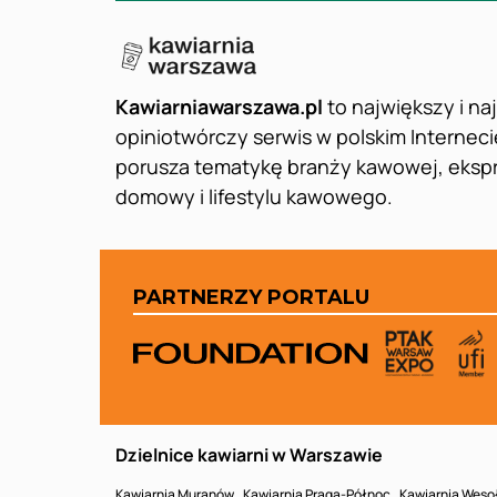
Kawiarniawarszawa.pl
to największy i na
opiniotwórczy serwis w polskim Interneci
porusza tematykę branży kawowej, eks
domowy i lifestylu kawowego.
PARTNERZY PORTALU
Dzielnice kawiarni w Warszawie
Kawiarnia Muranów
Kawiarnia Praga-Północ
Kawiarnia Weso