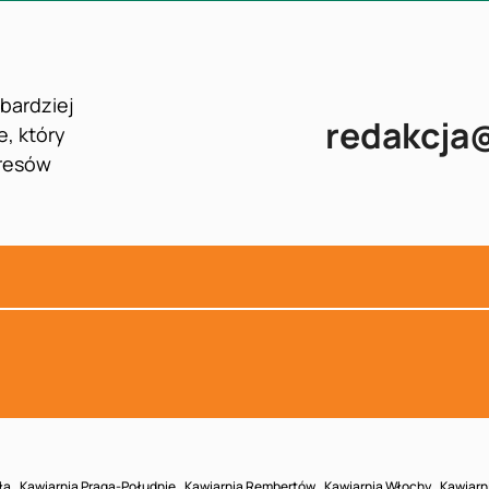
jbardziej
redakcja
e, który
presów
ła
Kawiarnia Praga-Południe
Kawiarnia Rembertów
Kawiarnia Włochy
Kawiarn