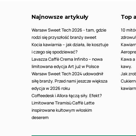
Najnowsze artykuły
Top a
Warsaw Sweet Tech 2026 - tam, gdzie
10 mitó
rodzi się przyszłość branży sweet
zdrowu
Kocia kawiarnia – jak działa, ile kosztuje
Kawiarn
i czego się spodziewać?
Aeropre
Lavazza Caffè Crema Infinito – nowa
Kawa a 
limitowana edycja Art już w Polsce
kawy.
Warsaw Sweet Tech 2024 udowodnił
Jak zro
siłę branży. Przed nami jeszcze większa
Cukiern
edycja w 2026 roku
kawiarn
Coffeedesk i Allora łączą siły. Efekt?
Limitowane Tiramisù Caffè Latte
inspirowane kultowym włoskim
deserem