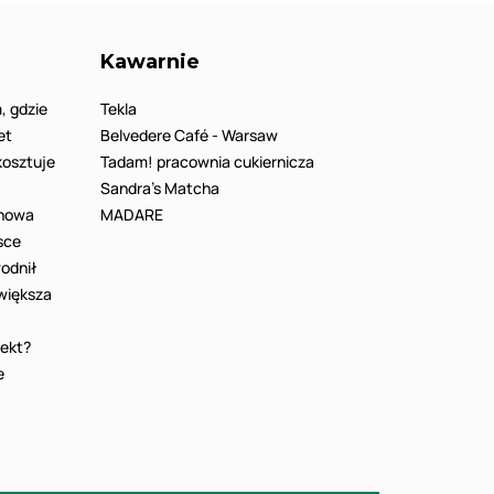
Kawarnie
, gdzie
Tekla
et
Belvedere Café - Warsaw
 kosztuje
Tadam! pracownia cukiernicza
Sandra’s Matcha
 nowa
MADARE
sce
odnił
 większa
fekt?
e