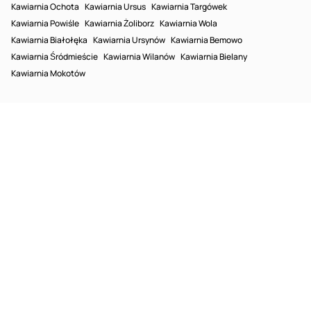
Kawiarnia Ochota
Kawiarnia Ursus
Kawiarnia Targówek
Kawiarnia Powiśle
Kawiarnia Żoliborz
Kawiarnia Wola
Kawiarnia Białołęka
Kawiarnia Ursynów
Kawiarnia Bemowo
Kawiarnia Śródmieście
Kawiarnia Wilanów
Kawiarnia Bielany
Kawiarnia Mokotów