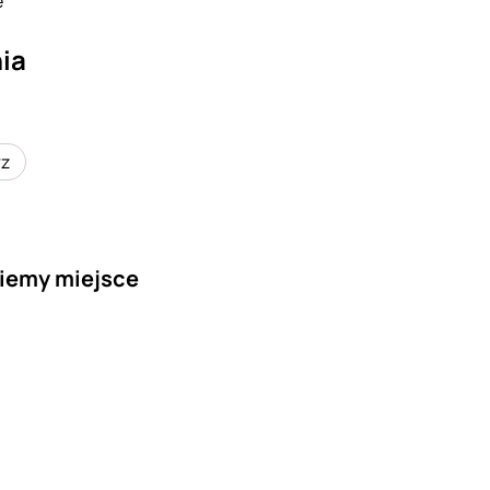
e
ia
rz
iemy miejsce