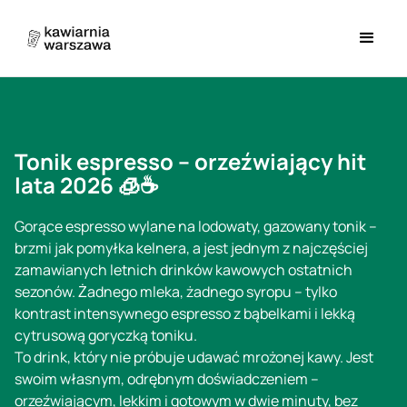
Tonik espresso – orzeźwiający hit
lata 2026 🧊☕
Gorące espresso wylane na lodowaty, gazowany tonik –
brzmi jak pomyłka kelnera, a jest jednym z najczęściej
zamawianych letnich drinków kawowych ostatnich
sezonów. Żadnego mleka, żadnego syropu – tylko
kontrast intensywnego espresso z bąbelkami i lekką
cytrusową goryczką toniku.
To drink, który nie próbuje udawać mrożonej kawy. Jest
swoim własnym, odrębnym doświadczeniem –
orzeźwiającym, lekkim i gotowym w dwie minuty, bez