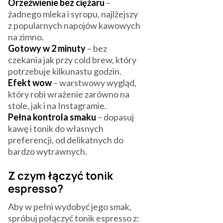
Orzeźwienie bez ciężaru
–
żadnego mleka i syropu, najlżejszy
z popularnych napojów kawowych
na zimno.
Gotowy w 2 minuty
– bez
czekania jak przy cold brew, który
potrzebuje kilkunastu godzin.
Efekt wow
– warstwowy wygląd,
który robi wrażenie zarówno na
stole, jak i na Instagramie.
Pełna kontrola smaku
– dopasuj
kawę i tonik do własnych
preferencji, od delikatnych do
bardzo wytrawnych.
Z czym łączyć tonik
espresso?
Aby w pełni wydobyć jego smak,
spróbuj połączyć tonik espresso z: