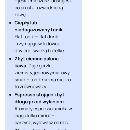
– jeśli zmieszasz, dostajesz
po prostu rozwodnioną
kawę.
Ciepły lub
niedogazowany tonik.
Flat tonik = flat drink.
Trzymaj go w lodówce,
otwieraj świeżą butelkę.
Zbyt ciemno palona
kawa.
Daje gorzki,
ziemisty, jednowymiarowy
smak – tonik nie ma nic, co
to zrównoważy.
Espresso stojące zbyt
długo przed wylaniem.
Aromaty espresso ucieka w
ciągu kilku minut –
parzysz, wylewasz od razu.