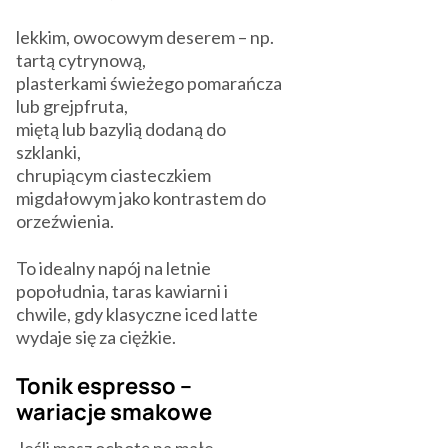
lekkim, owocowym deserem – np.
tartą cytrynową,
plasterkami świeżego pomarańcza
lub grejpfruta,
miętą lub bazylią dodaną do
szklanki,
chrupiącym ciasteczkiem
migdałowym jako kontrastem do
orzeźwienia.
To idealny napój na letnie
popołudnia, taras kawiarni i
chwile, gdy klasyczne iced latte
wydaje się za ciężkie.
Tonik espresso –
wariacje smakowe