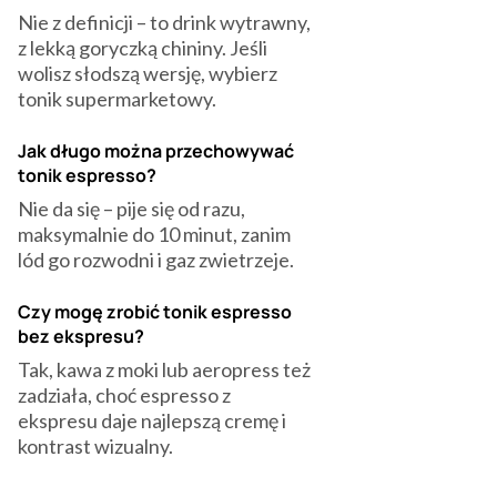
‍Nie z definicji – to drink wytrawny,
z lekką goryczką chininy. Jeśli
wolisz słodszą wersję, wybierz
tonik supermarketowy.
Jak długo można przechowywać
tonik espresso?
‍Nie da się – pije się od razu,
maksymalnie do 10 minut, zanim
lód go rozwodni i gaz zwietrzeje.
Czy mogę zrobić tonik espresso
bez ekspresu?
‍Tak, kawa z moki lub aeropress też
zadziała, choć espresso z
ekspresu daje najlepszą cremę i
kontrast wizualny.