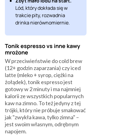
Zbyt mało lodu na start.
Lód, który dokłada się w
trakcie pity, rozwadnia
drinka nierównomiernie.
Tonik espresso vs inne kawy
mrożone
W przeciwieństwie do cold brew
(12+ godzin zaparzania) czy iced
latte (mleko + syrop, ciężki na
żołądek), tonik espresso jest
gotowy w 2 minuty i ma najmniej
kalorii ze wszystkich popularnych
kaw na zimno. To też jedyny z tej
trójki, który nie próbuje smakować
jak "zwykła kawa, tylko zimna" –
jest swoim własnym, odrębnym
napojem.