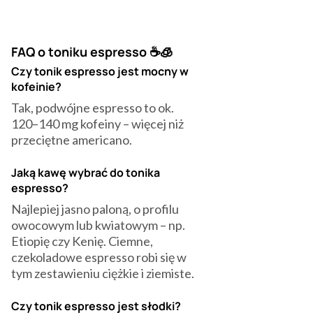
FAQ o toniku espresso ☕🧊
Czy tonik espresso jest mocny w
kofeinie?
‍Tak, podwójne espresso to ok.
120–140 mg kofeiny – więcej niż
przeciętne americano.
Jaką kawę wybrać do tonika
espresso?
‍Najlepiej jasno paloną, o profilu
owocowym lub kwiatowym – np.
Etiopię czy Kenię. Ciemne,
czekoladowe espresso robi się w
tym zestawieniu ciężkie i ziemiste.
Czy tonik espresso jest słodki?