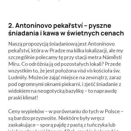
2. Antonínovo pekařství – pyszne
śniadania i kawa w świetnych cenach
Naszą propozycją śniadaniową jest Antonínovo
pekařství, która w Pradze ma kilka lokalizacji, ale my
szczególnie polecamy tę przy stacji metra Náměstí
Míru. Co odróżnia ją od pozostałych lokali? Przede
wszystkim to, że jest położona
visà vis
kościoła św.
Ludmiły. Możecie zająć miejsce na zewnątrz, zaraz
pod ogromnymi oknami piekarni, i zjeść śniadanie z
widokiem na neogotycką bazylikę – to naprawdę
praski klimat!
Ceny wypieków – w porównaniu do tych w Polsce –
są bardzo przyzwoite. Niektóre były wręcz
zaskakujące – sporą pajdę z pastą z tuńczyka lub