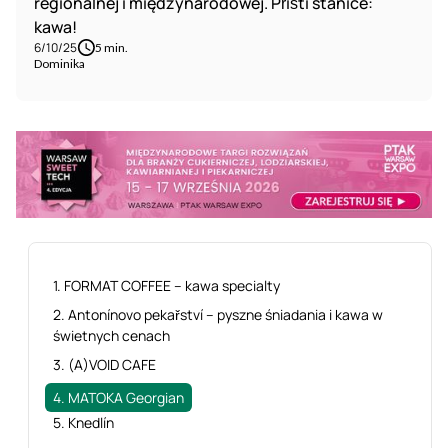
regionalnej i międzynarodowej. Příští stanice:
kawa!
6/10/25
5 min.
Dominika
1. FORMAT COFFEE – kawa specialty
2. Antonínovo pekařství – pyszne śniadania i kawa w
świetnych cenach
3. (A)VOID CAFE
4. MATOKA Georgian
5. Knedlín