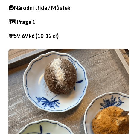
🚇Národní třída / Můstek
🗺️ Praga 1
💸59-69 kč (10-12 zł)