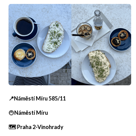
📍Náměstí Míru 585/11
🚇
Náměstí Míru
🗺️ Praha 2-Vinohrady