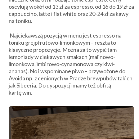
oscylują wokół od 13 zł za espresso, od 16 do 19 zł za
cappuccino, latte i flat white oraz 20-24 zł za kawy
na toniku.
Najciekawszą pozycją w menu jest espresso na
toniku grejpfrutowo-limonkowym – reszta to
klasyczne propozycje. Można za to wypić tam
lemoniady w ciekawych smakach (malinowo-
limonkowa, imbirowo-cynamonowa czy kiwi-
ananas). No i wspominane piwo – przywożone do
Avoida np. z cenionych w Pradze brewpubów takich
jak Sibeeria. Do dyspozycji mamy też obfitą
kartę win.