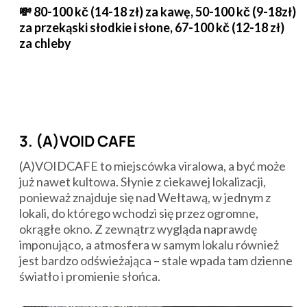
💸 80-100 kč (14-18 zł) za kawę, 50-100 kč (9-18zł)
za przekąski słodkie i słone, 67-100 kč (12-18 zł)
za chleby
3. (A)VOID CAFE
(A)VOIDCAFE to miejscówka viralowa, a być może
już nawet kultowa. Słynie z ciekawej lokalizacji,
ponieważ znajduje się nad Wełtawą, w jednym z
lokali, do którego wchodzi się przez ogromne,
okrągłe okno. Z zewnątrz wygląda naprawdę
imponująco, a atmosfera w samym lokalu również
jest bardzo odświeżająca – stale wpada tam dzienne
światło i promienie słońca.