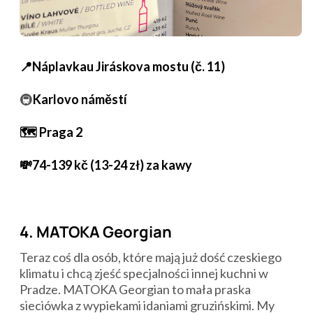
📍Náplavkau Jiráskova mostu (č. 11)
🚇
Karlovo náměstí
🗺️ Praga 2
💸74-139 kč (13-24 zł) za kawy
4. MATOKA Georgian
Teraz coś dla osób, które mają już dość czeskiego
klimatu i chcą zjeść specjalności innej kuchni w
Pradze. MATOKA Georgian to mała praska
sieciówka z wypiekami idaniami gruzińskimi. My