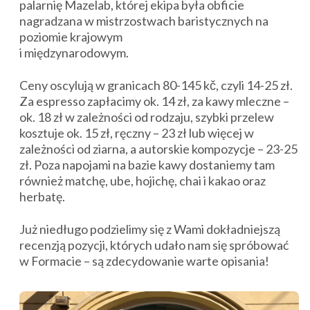
palarnię Mazelab, której ekipa była obficie
nagradzana w mistrzostwach baristycznych na
poziomie krajowym
i międzynarodowym.
Ceny oscylują w granicach 80-145 kč, czyli 14-25 zł.
Za espresso zapłacimy ok. 14 zł, za kawy mleczne –
ok. 18 zł w zależności od rodzaju, szybki przelew
kosztuje ok. 15 zł, ręczny – 23 zł lub więcej w
zależności od ziarna, a autorskie kompozycje – 23-25
zł. Poza napojami na bazie kawy dostaniemy tam
również matchę, ube, hojichę, chai i kakao oraz
herbatę.
Już niedługo podzielimy się z Wami dokładniejszą
recenzją pozycji, których udało nam się spróbować
w Formacie – są zdecydowanie warte opisania!