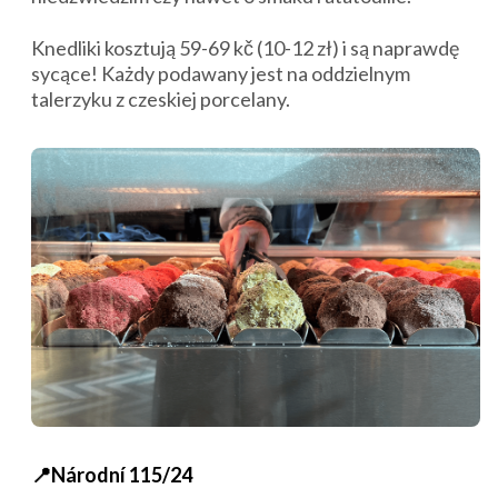
Knedliki kosztują 59-69 kč (10-12 zł) i są naprawdę
sycące! Każdy podawany jest na oddzielnym
talerzyku z czeskiej porcelany.
📍Národní 115/24