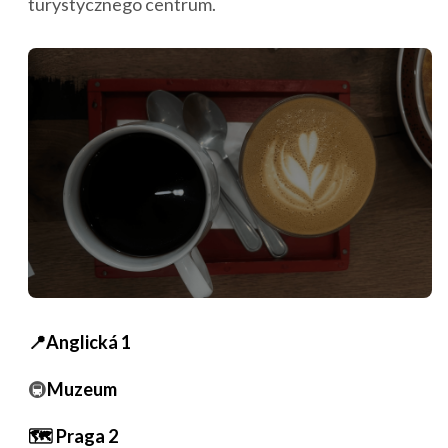
turystycznego centrum.
📍Anglická 1
🚇
Muzeum
🗺️ Praga 2