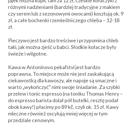
jajek można kupić tam za 12 zł, czeskie kołaczyki z
różnymi nadzieniami (bardziej tradycyjne z makiem
czy serem lub z sezonowymi owocami) kosztują ok. 9
zł, a całe bochenki rzemieślniczego chleba – 12-18
zł.
Pieczywo jest bardzo treściwe i przypomina chleb
taki, jak można zjeść u babci. Słodkie kołacze były
świeże i wilgotne.
Kawa w Antonínovo pekařství jest bardzo
poprawna. To miejsce może nie jest zaskakującą
ciekawostką dla kawoszy, ale napoje są smaczne i
warto „wykończyć” nimi swoje śniadanie. Za szybki
przelew i tonic espresso (na toniku Thomas Henry –
do espresso barista dolał pół butelki, resztę podał
obok kawy!) płacimy po 89 kč, czyli ok. 15 zł. Kawy
mleczne również oscylują mniej więcej w tym
przedziale cenowym.