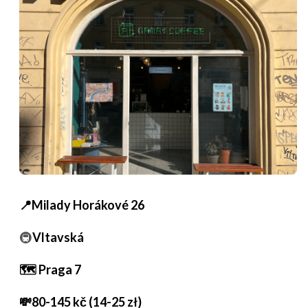
📍Milady Horákové 26
🚇
Vltavská
🗺️ Praga 7
💸80-145 kč (14-25 zł)