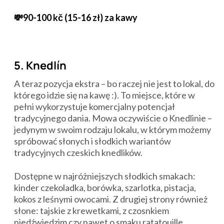
💸90-100 kč (15-16 zł) za kawy
5. Knedlín
A teraz pozycja ekstra – bo raczej nie jest to lokal, do
którego idzie się na kawę :). To miejsce, które w
pełni wykorzystuje komercjalny potencjał
tradycyjnego dania. Mowa oczywiście o Knedlinie –
jedynym w swoim rodzaju lokalu, w którym możemy
spróbować słonych i słodkich wariantów
tradycyjnych czeskich knedlików.
Dostępne w najróżniejszych słodkich smakach:
kinder czekoladka, borówka, szarlotka, pistacja,
kokos z leśnymi owocami. Z drugiej strony również
słone: tajskie z krewetkami, z czosnkiem
niedźwiedzim czy nawet o smaku ratatouille.