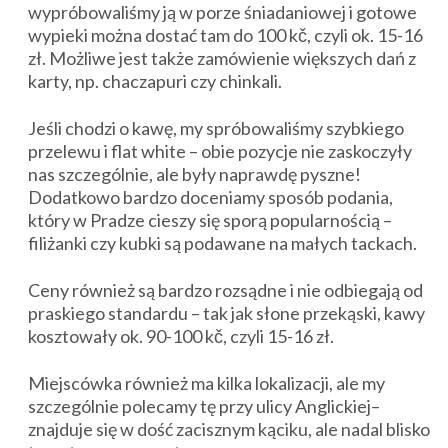
wypróbowaliśmy ją w porze śniadaniowej i gotowe
wypieki można dostać tam do 100 kč, czyli ok. 15-16
zł. Możliwe jest także zamówienie większych dań z
karty, np. chaczapuri czy chinkali.
Jeśli chodzi o kawę, my spróbowaliśmy szybkiego
przelewu i flat white – obie pozycje nie zaskoczyły
nas szczególnie, ale były naprawdę pyszne!
Dodatkowo bardzo doceniamy sposób podania,
który w Pradze cieszy się sporą popularnością –
filiżanki czy kubki są podawane na małych tackach.
Ceny również są bardzo rozsądne i nie odbiegają od
praskiego standardu – tak jak słone przekąski, kawy
kosztowały ok. 90-100 kč, czyli 15-16 zł.
Miejscówka również ma kilka lokalizacji, ale my
szczególnie polecamy tę przy ulicy Anglickiej–
znajduje się w dość zacisznym kąciku, ale nadal blisko