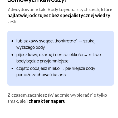
Zdecydowanie tak. Body to jedna z tych cech, które
najłatwiej odczujesz bez specjalistycznej wiedzy
.
Jeśli:
lubisz kawy sycące, „konkretne” → szukaj
wyższego body,
pijesz kawę czarną i cenisz lekkość → niższe
body będzie przyjemniejsze,
często dodajesz mleko → pełniejsze body
pomoże zachować balans.
Z czasem zaczniesz świadomie wybierać nie tylko
smak, ale i
charakter naparu
.