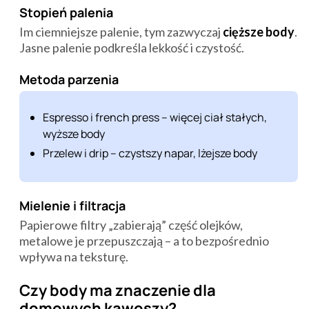
Stopień palenia
Im ciemniejsze palenie, tym zazwyczaj
cięższe body
.
Jasne palenie podkreśla lekkość i czystość.
Metoda parzenia
Espresso i french press – więcej ciał stałych,
wyższe body
Przelew i drip – czystszy napar, lżejsze body
Mielenie i filtracja
Papierowe filtry „zabierają” część olejków,
metalowe je przepuszczają – a to bezpośrednio
wpływa na teksturę.
Czy body ma znaczenie dla
domowych kawoszy?