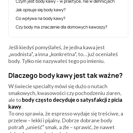
Czym jest body kawy – w praktyce, nie w definicjach
Jak opisuje się body kawy?
Co wpływa na body kawy?
Czy body ma znaczenie dla domowych kawoszy?
Jeśli kiedyś pomyślałeś, że jedna kawa jest
„wodnista”, a inna „konkretna”, to… już oceniałeś
body. Tylko nie nazywałeś tego po imieniu.
Dlaczego body kawy jest tak ważne?
W świecie specialty mówi się dużo o nutach
smakowych, kwasowości czy pochodzeniu ziaren,
ale to
body często decyduje o satysfakcji z picia
kawy
.
To ono sprawia, że espresso wydaje się treściwe, a
przelew – lekki i pijalny. Dobrze dobrane body
potrafi „unieść” smak, a źle – sprawić, że nawet