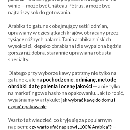
winie — może być Château Pétrus, a może być
najtańszy sok do gotowania.
Arabika to gatunek obejmujący setki odmian,
uprawiany w dziesiątkach krajów, obracany przez
tysiące różnych palarni. Tania arabika z niskich
wysokości, kiepsko obrabiana i źle wypalona będzie
gorsza niż dobra, starannie uprawiana robusta
specialty.
Dlatego przy wyborze kawy patrzmy nie tylko na
gatunek, ale na
pochodzenie, odmianę, metodę
obróbki, datę palenia i ocenę jakości
— a nie tylko
na marketingowe hasło na opakowaniu. Jak to robić,
wyjaśniamy w artykule:
jak wybrać kawę do domu i
.
czytać opakowanie
Warto też wiedzieć, co kryje się za popularnym
napisem:
—
czy warto ufać napisowi „100% Arabica"?