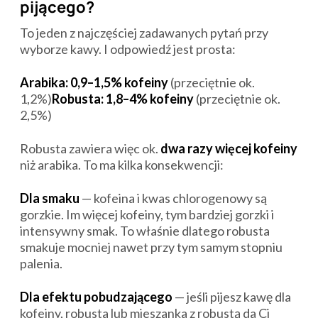
pijącego?
To jeden z najczęściej zadawanych pytań przy
wyborze kawy. I odpowiedź jest prosta:
Arabika: 0,9–1,5% kofeiny
(przeciętnie ok.
1,2%)
Robusta: 1,8–4% kofeiny
(przeciętnie ok.
2,5%)
Robusta zawiera więc ok.
dwa razy więcej kofeiny
niż arabika. To ma kilka konsekwencji:
Dla smaku
— kofeina i kwas chlorogenowy są
gorzkie. Im więcej kofeiny, tym bardziej gorzki i
intensywny smak. To właśnie dlatego robusta
smakuje mocniej nawet przy tym samym stopniu
palenia.
Dla efektu pobudzającego
— jeśli pijesz kawę dla
kofeiny, robusta lub mieszanka z robustą da Ci