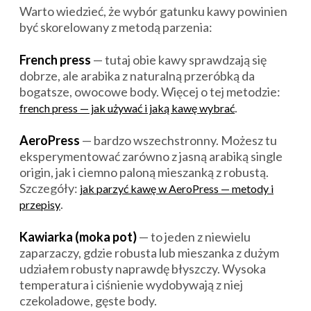
Warto wiedzieć, że wybór gatunku kawy powinien
być skorelowany z metodą parzenia:
French press
— tutaj obie kawy sprawdzają się
dobrze, ale arabika z naturalną przeróbką da
bogatsze, owocowe body. Więcej o tej metodzie:
.
french press — jak używać i jaką kawę wybrać
AeroPress
— bardzo wszechstronny. Możesz tu
eksperymentować zarówno z jasną arabiką single
origin, jak i ciemno paloną mieszanką z robustą.
Szczegóły:
jak parzyć kawę w AeroPress — metody i
.
przepisy
Kawiarka (moka pot)
— to jeden z niewielu
zaparzaczy, gdzie robusta lub mieszanka z dużym
udziałem robusty naprawdę błyszczy. Wysoka
temperatura i ciśnienie wydobywają z niej
czekoladowe, gęste body.