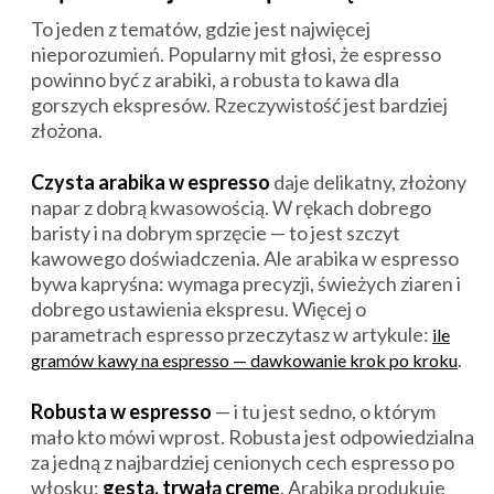
To jeden z tematów, gdzie jest najwięcej
nieporozumień. Popularny mit głosi, że espresso
powinno być z arabiki, a robusta to kawa dla
gorszych ekspresów. Rzeczywistość jest bardziej
złożona.
Czysta arabika w espresso
daje delikatny, złożony
napar z dobrą kwasowością. W rękach dobrego
baristy i na dobrym sprzęcie — to jest szczyt
kawowego doświadczenia. Ale arabika w espresso
bywa kapryśna: wymaga precyzji, świeżych ziaren i
dobrego ustawienia ekspresu. Więcej o
parametrach espresso przeczytasz w artykule:
ile
.
gramów kawy na espresso — dawkowanie krok po kroku
Robusta w espresso
— i tu jest sedno, o którym
mało kto mówi wprost. Robusta jest odpowiedzialna
za jedną z najbardziej cenionych cech espresso po
włosku:
gęstą, trwałą cremę
. Arabika produkuje