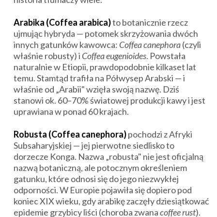
Arabika (Coffea arabica)
to botanicznie rzecz
ujmując hybryda — potomek skrzyżowania dwóch
innych gatunków kawowca:
Coffea canephora
(czyli
właśnie robusty) i
Coffea eugenioides
. Powstała
naturalnie w Etiopii, prawdopodobnie kilkaset lat
temu. Stamtąd trafiła na Półwysep Arabski — i
właśnie od „Arabii" wzięła swoją nazwę. Dziś
stanowi ok. 60–70% światowej produkcji kawy i jest
uprawiana w ponad 60 krajach.
Robusta (Coffea canephora)
pochodzi z Afryki
Subsaharyjskiej — jej pierwotne siedlisko to
dorzecze Konga. Nazwa „robusta" nie jest oficjalną
nazwą botaniczną, ale potocznym określeniem
gatunku, które odnosi się do jego niezwykłej
odporności. W Europie pojawiła się dopiero pod
koniec XIX wieku, gdy arabikę zaczęły dziesiątkować
epidemie grzybicy liści (choroba zwana
coffee rust
).