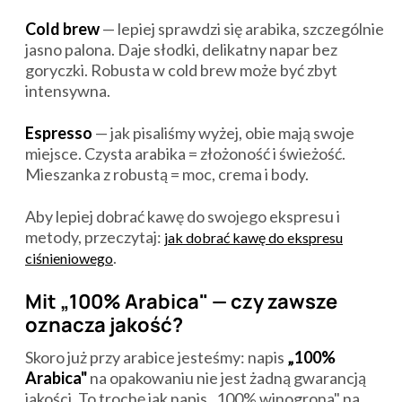
Cold brew
— lepiej sprawdzi się arabika, szczególnie
jasno palona. Daje słodki, delikatny napar bez
goryczki. Robusta w cold brew może być zbyt
intensywna.
Espresso
— jak pisaliśmy wyżej, obie mają swoje
miejsce. Czysta arabika = złożoność i świeżość.
Mieszanka z robustą = moc, crema i body.
Aby lepiej dobrać kawę do swojego ekspresu i
metody, przeczytaj:
jak dobrać kawę do ekspresu
.
ciśnieniowego
Mit „100% Arabica" — czy zawsze
oznacza jakość?
Skoro już przy arabice jesteśmy: napis
„100%
Arabica"
na opakowaniu nie jest żadną gwarancją
jakości. To trochę jak napis „100% winogrona" na