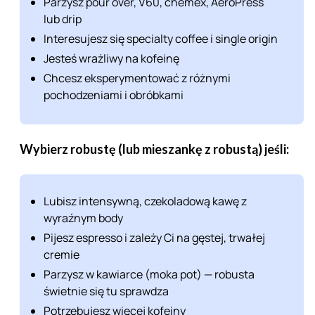
Parzysz pour over, V60, chemex, AeroPress
lub drip
Interesujesz się specialty coffee i single origin
Jesteś wrażliwy na kofeinę
Chcesz eksperymentować z różnymi
pochodzeniami i obróbkami
Wybierz robustę (lub mieszankę z robustą) jeśli:
Lubisz intensywną, czekoladową kawę z
wyraźnym body
Pijesz espresso i zależy Ci na gęstej, trwałej
cremie
Parzysz w kawiarce (moka pot) — robusta
świetnie się tu sprawdza
Potrzebujesz więcej kofeiny