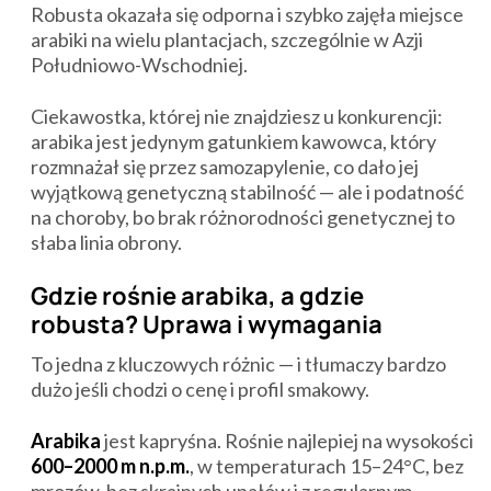
Robusta okazała się odporna i szybko zajęła miejsce
arabiki na wielu plantacjach, szczególnie w Azji
Południowo-Wschodniej.
Ciekawostka, której nie znajdziesz u konkurencji:
arabika jest jedynym gatunkiem kawowca, który
rozmnażał się przez samozapylenie, co dało jej
wyjątkową genetyczną stabilność — ale i podatność
na choroby, bo brak różnorodności genetycznej to
słaba linia obrony.
Gdzie rośnie arabika, a gdzie
robusta? Uprawa i wymagania
To jedna z kluczowych różnic — i tłumaczy bardzo
dużo jeśli chodzi o cenę i profil smakowy.
Arabika
jest kapryśna. Rośnie najlepiej na wysokości
600–2000 m n.p.m.
, w temperaturach 15–24°C, bez