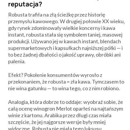
reputacja?
Robusta trafiła na złą ścieżkę przez historię
przemysłu kawowego. W drugiej połowie XX wieku,
gdy rynek zdominowały wielkie koncerny i kawa
instant, robusta stała się symbolem taniej, masowej
produkcji. Używano jej w kawach instant, blendach
supermarketowych i kapsułkach najniższej półki — i
to bez żadnej dbałości o jakość uprawy, obróbki ani
palenia.
Efekt? Pokolenie konsumentów wyrosło z
przekonaniem, że robusta = zła kawa. Tymczasem to
nie wina gatunku — to wina tego, co z nim robiono.
Analogia, która dobrze to oddaje: wyobraź sobie, że
całą ocenę winogron Merlot oparłeś na najtańszym
winie z kartonu. Arabika przez długi czas miała
szczęście, że jej najgorsze wersje były mniej
widoczne. Robusta nie miała tego luksusu.