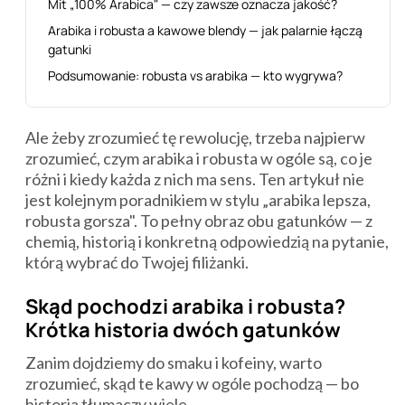
Mit „100% Arabica" — czy zawsze oznacza jakość?
Arabika i robusta a kawowe blendy — jak palarnie łączą
gatunki
Podsumowanie: robusta vs arabika — kto wygrywa?
Ale żeby zrozumieć tę rewolucję, trzeba najpierw
zrozumieć, czym arabika i robusta w ogóle są, co je
różni i kiedy każda z nich ma sens. Ten artykuł nie
jest kolejnym poradnikiem w stylu „arabika lepsza,
robusta gorsza". To pełny obraz obu gatunków — z
chemią, historią i konkretną odpowiedzią na pytanie,
którą wybrać do Twojej filiżanki.
Skąd pochodzi arabika i robusta?
Krótka historia dwóch gatunków
Zanim dojdziemy do smaku i kofeiny, warto
zrozumieć, skąd te kawy w ogóle pochodzą — bo
historia tłumaczy wiele.