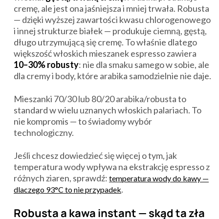
cremę, ale jest ona jaśniejsza i mniej trwała. Robusta
— dzięki wyższej zawartości kwasu chlorogenowego
i innej strukturze białek — produkuje ciemną, gęstą,
długo utrzymującą się cremę. To właśnie dlatego
większość włoskich mieszanek espresso zawiera
10–30% robusty
: nie dla smaku samego w sobie, ale
dla cremy i body, które arabika samodzielnie nie daje.
Mieszanki 70/30 lub 80/20 arabika/robusta to
standard w wielu uznanych włoskich palariach. To
nie kompromis — to świadomy wybór
technologiczny.
Jeśli chcesz dowiedzieć się więcej o tym, jak
temperatura wody wpływa na ekstrakcję espresso z
różnych ziaren, sprawdź:
temperatura wody do kawy —
.
dlaczego 93°C to nie przypadek
Robusta a kawa instant — skąd ta zła