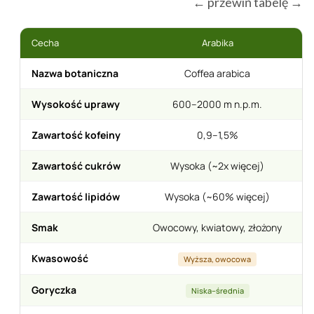
← przewiń tabelę →
Cecha
Arabika
Nazwa botaniczna
Coffea arabica
Wysokość uprawy
600–2000 m n.p.m.
Zawartość kofeiny
0,9–1,5%
Zawartość cukrów
Wysoka (~2x więcej)
Zawartość lipidów
Wysoka (~60% więcej)
Smak
Owocowy, kwiatowy, złożony
Kwasowość
Wyższa, owocowa
Goryczka
Niska–średnia