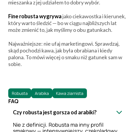
mieszanka z jej udziałem to dobry wybór.
Fine robusta wygrywa
jako ciekawostka i kierunek,
który warto śledzić — bo w ciągu najbliższych lat
może zmienić to, jak myślimy o obu gatunkach.
Najważniejsze: nie ufaj marketingowi. Sprawdzaj,
skąd pochodzi kawa, jak była obrabiana i kiedy
palona. To mówi więcej o smaku niż gatunek sam w
sobie.
Robusta
Arabika
Kawa ziarnista
FAQ
Czy robusta jest gorsza od arabiki?
Nie z definicji. Robusta ma inny profil
smakowy — intensywniejszy, czekoladowy,