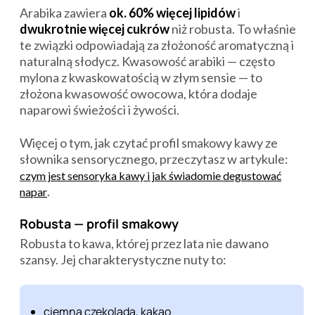
Arabika zawiera
ok. 60% więcej lipidów
i
dwukrotnie więcej cukrów
niż robusta. To właśnie
te związki odpowiadają za złożoność aromatyczną i
naturalną słodycz. Kwasowość arabiki — często
mylona z kwaskowatością w złym sensie — to
złożona kwasowość owocowa, która dodaje
naparowi świeżości i żywości.
Więcej o tym, jak czytać profil smakowy kawy ze
słownika sensorycznego, przeczytasz w artykule:
czym jest sensoryka kawy i jak świadomie degustować
.
napar
Robusta — profil smakowy
Robusta to kawa, której przez lata nie dawano
szansy. Jej charakterystyczne nuty to:
ciemna czekolada, kakao