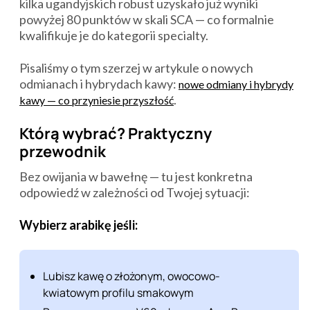
kilka ugandyjskich robust uzyskało już wyniki
powyżej 80 punktów w skali SCA — co formalnie
kwalifikuje je do kategorii specialty.
Pisaliśmy o tym szerzej w artykule o nowych
odmianach i hybrydach kawy:
nowe odmiany i hybrydy
.
kawy — co przyniesie przyszłość
Którą wybrać? Praktyczny
przewodnik
Bez owijania w bawełnę — tu jest konkretna
odpowiedź w zależności od Twojej sytuacji:
Wybierz arabikę jeśli:
Lubisz kawę o złożonym, owocowo-
kwiatowym profilu smakowym