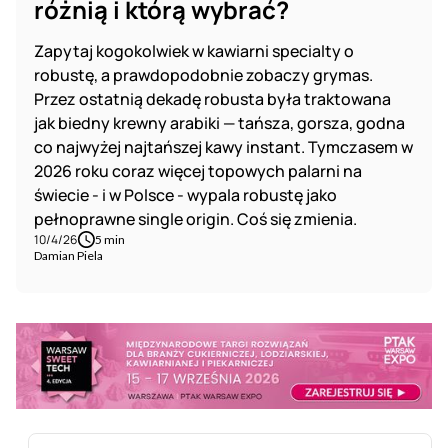
różnią i którą wybrać?
Zapytaj kogokolwiek w kawiarni specialty o
robustę, a prawdopodobnie zobaczy grymas.
Przez ostatnią dekadę robusta była traktowana
jak biedny krewny arabiki — tańsza, gorsza, godna
co najwyżej najtańszej kawy instant. Tymczasem w
2026 roku coraz więcej topowych palarni na
świecie - i w Polsce - wypala robustę jako
pełnoprawne single origin. Coś się zmienia.
10/4/26
5 min
Damian Piela