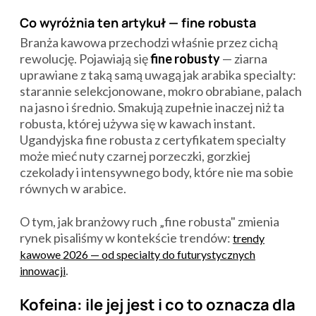
Co wyróżnia ten artykuł — fine robusta
Branża kawowa przechodzi właśnie przez cichą
rewolucję. Pojawiają się
fine robusty
— ziarna
uprawiane z taką samą uwagą jak arabika specialty:
starannie selekcjonowane, mokro obrabiane, palach
na jasno i średnio. Smakują zupełnie inaczej niż ta
robusta, której używa się w kawach instant.
Ugandyjska fine robusta z certyfikatem specialty
może mieć nuty czarnej porzeczki, gorzkiej
czekolady i intensywnego body, które nie ma sobie
równych w arabice.
O tym, jak branżowy ruch „fine robusta" zmienia
rynek pisaliśmy w kontekście trendów:
trendy
kawowe 2026 — od specialty do futurystycznych
.
innowacji
Kofeina: ile jej jest i co to oznacza dla