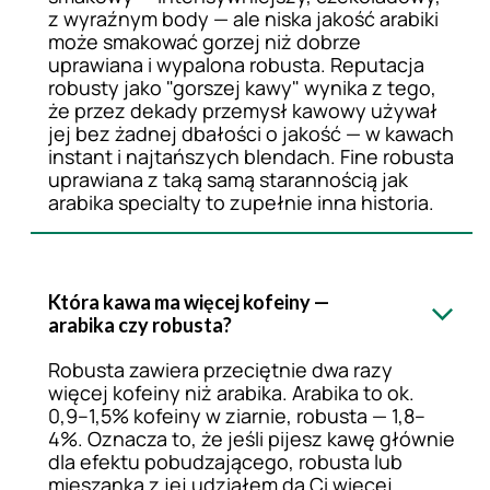
z wyraźnym body — ale niska jakość arabiki
może smakować gorzej niż dobrze
uprawiana i wypalona robusta. Reputacja
robusty jako "gorszej kawy" wynika z tego,
że przez dekady przemysł kawowy używał
jej bez żadnej dbałości o jakość — w kawach
instant i najtańszych blendach. Fine robusta
uprawiana z taką samą starannością jak
arabika specialty to zupełnie inna historia.
Która kawa ma więcej kofeiny —
arabika czy robusta?
Robusta zawiera przeciętnie dwa razy
więcej kofeiny niż arabika. Arabika to ok.
0,9–1,5% kofeiny w ziarnie, robusta — 1,8–
4%. Oznacza to, że jeśli pijesz kawę głównie
dla efektu pobudzającego, robusta lub
mieszanka z jej udziałem da Ci więcej