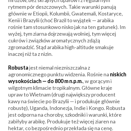
mrozów, bez skrajnych upałów i z regularnym
rytmem pór deszczowych. Takie warunki panują
głównie w Etiopii, Kolumbii, Gwatemali, Kostaryce,
Kenii i Brazylii (choć Brazil to wyjątek — arabika
rośnie tam stosunkowo nisko jak na ten gatunek). Im
wyżej, tym ziarna dojrzewają wolniej, tym więcej
cukrów i związków aromatycznych zdążą
zgromadzić. Stąd arabika high-altitude smakuje
inaczej niż ta z nizin.
Robusta
jest niemal niezniszczalna z
agronomicznego punktu widzenia. Rośnie na
niskich
wysokościach — do 800 m n.p.m.
, w gorącym i
wilgotnym klimacie tropikalnym. Główne kraje
upraw to Wietnam (drugi największy producent
kawy na świecie po Brazylii — i produkuje głównie
robustę), Uganda, Indonezja, Indie i Kongo. Robusta
jest odporna na choroby, szkodniki i warunki, które
zabiłyby arabikę. Produkuje też więcej ziaren na
hektar, co bezpośrednio przekłada się na cenę.