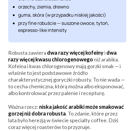
orzechy, ziemia, drewno
guma, skóra (w przypadku niskiej jakości)
przy fine robuście — suszone owoce, tytoń,
espresso-like intensity
Robusta zawiera
dwa razy więcej kofeiny
i
dwa
razy więcej kwasu chlorogenowego
niż arabika.
Kofeina i kwas chlorogenowy mają gorzki smak — i
właśnie to jest podstawowe źródło
charakterystycznej goryczki robusty. To nie wada —
to cecha chemiczna, którą można albo eksponować,
albo kontrolować przez palenie i recepturę.
Ważna rzecz:
niska jakość arabiki może smakować
gorzej niż dobra robusta
. To zdanie, które przez
lata było herezją w świecie specialty coffee. Dziś
coraz więcej roasterów to przyznaje.