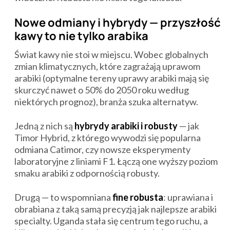
Nowe odmiany i hybrydy — przyszłość
kawy to nie tylko arabika
Świat kawy nie stoi w miejscu. Wobec globalnych
zmian klimatycznych, które zagrażają uprawom
arabiki (optymalne tereny uprawy arabiki mają się
skurczyć nawet o 50% do 2050 roku według
niektórych prognoz), branża szuka alternatyw.
Jedną z nich są
hybrydy arabiki i robusty
— jak
Timor Hybrid, z którego wywodzi się popularna
odmiana Catimor, czy nowsze eksperymenty
laboratoryjne z liniami F1. Łączą one wyższy poziom
smaku arabiki z odpornością robusty.
Drugą — to wspomniana
fine robusta
: uprawiana i
obrabiana z taką samą precyzją jak najlepsze arabiki
specialty. Uganda stała się centrum tego ruchu, a