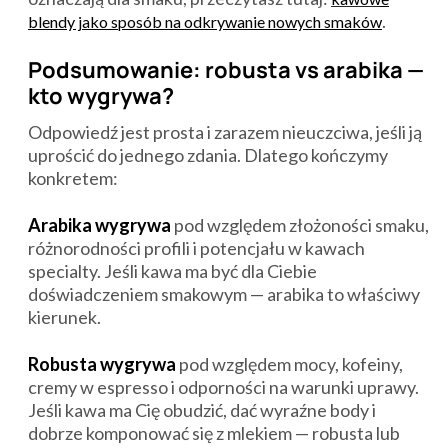
.
blendy jako sposób na odkrywanie nowych smaków
Podsumowanie: robusta vs arabika —
kto wygrywa?
Odpowiedź jest prosta i zarazem nieuczciwa, jeśli ją
uprościć do jednego zdania. Dlatego kończymy
konkretem:
Arabika wygrywa
pod względem złożoności smaku,
różnorodności profili i potencjału w kawach
specialty. Jeśli kawa ma być dla Ciebie
doświadczeniem smakowym — arabika to właściwy
kierunek.
Robusta wygrywa
pod względem mocy, kofeiny,
cremy w espresso i odporności na warunki uprawy.
Jeśli kawa ma Cię obudzić, dać wyraźne body i
dobrze komponować się z mlekiem — robusta lub