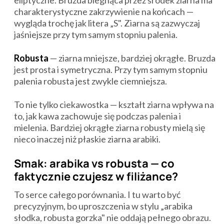
eliptyczne. Bruzda biegnąca przez środek ziarna ma
charakterystyczne zakrzywienie na końcach —
wygląda trochę jak litera „S". Ziarna są zazwyczaj
jaśniejsze przy tym samym stopniu palenia.
Robusta
— ziarna mniejsze, bardziej okrągłe. Bruzda
jest prosta i symetryczna. Przy tym samym stopniu
palenia robusta jest zwykle ciemniejsza.
To nie tylko ciekawostka — kształt ziarna wpływa na
to, jak kawa zachowuje się podczas palenia i
mielenia. Bardziej okrągłe ziarna robusty mielą się
nieco inaczej niż płaskie ziarna arabiki.
Smak: arabika vs robusta — co
faktycznie czujesz w filiżance?
To serce całego porównania. I tu warto być
precyzyjnym, bo uproszczenia w stylu „arabika
słodka, robusta gorzka" nie oddają pełnego obrazu.