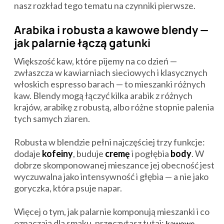
nasz rozkład tego tematu na czynniki pierwsze.
Arabika i robusta a kawowe blendy —
jak palarnie łączą gatunki
Większość kaw, które pijemy na co dzień —
zwłaszcza w kawiarniach sieciowych i klasycznych
włoskich espresso barach — to mieszanki różnych
kaw. Blendy mogą łączyć kilka arabik z różnych
krajów, arabikę z robustą, albo różne stopnie palenia
tych samych ziaren.
Robusta w blendzie pełni najczęściej trzy funkcje:
dodaje
kofeiny
, buduje
cremę
i pogłębia
body
. W
dobrze skomponowanej mieszance jej obecność jest
wyczuwalna jako intensywność i głębia — a nie jako
goryczka, która psuje napar.
Więcej o tym, jak palarnie komponują mieszanki i co
oznaczają dla smaku, przeczytasz tutaj:
kawowe