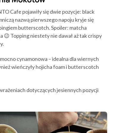
 Cafe pojawiły się dwie pozycje: black
mniczą nazwą pierwszego napoju kryje się
ppingiem butterscotch. Spoiler: matcha
a 😉 Topping niestety nie dawał aż tak crispy
y.
o mocno cynamonowa – idealna dla wiernych
eż wieńczyły hojicha foam i butterscotch
rażeniach dotyczących jesiennych pozycji