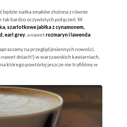
ć będzie siatka smaków złożona z równie
ie tak bardzo oczywistych połączeń. W
ka, szarlotkowe jabłka z cynamonem,
, earl grey
, a nawet
rozmaryn i lawenda
.
 zapraszamy na przegląd jesiennych nowości,
(a nawet dniach!) w warszawskich kawiarniach.
 na którego powtórkę jeszcze nie trafiliśmy w