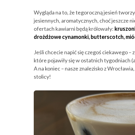
Wygląda na to, że tegoroczną jesień tworzy
jesiennych, aromatycznych, choć jeszcze n
ofertach kawiarni będą królowały:
kruszon
drożdżowe cynamonki, butterscotch, miód
Jeśli chcecie napić się czegoś ciekawego –
które pojawiły się w ostatnich tygodniach 
A na koniec – nasze znalezisko z Wrocławia,
stolicy!