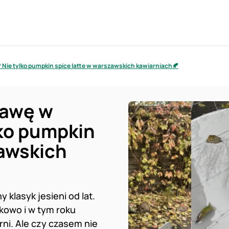
 Nie tylko pumpkin spice latte w warszawskich kawiarniach🍂
kawę w
ko pumpkin
zawskich
 klasyk jesieni od lat.
kowo i w tym roku
ni. Ale czy czasem nie