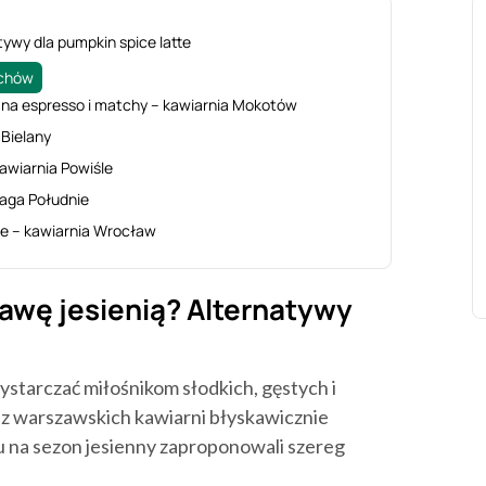
tywy dla pumpkin spice latte
ochów
 na espresso i matchy – kawiarnia Mokotów
 Bielany
kawiarnia Powiśle
raga Południe
te – kawiarnia Wrocław
awę jesienią? Alternatywy
starczać miłośnikom słodkich, gęstych i
 z warszawskich kawiarni błyskawicznie
u na sezon jesienny zaproponowali szereg