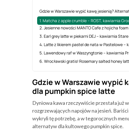
‍Gdzie w Warszawie wypić kawę jesienią? Alterna
1. Matcha z apple crumble – ROST, kawiarnia Gr
2. Jesienne nowości MANTO Cafe z hojicha foam
3. Earl grey latte w piekarni DEJ – kawiarnia Stare
4. Latte z likierem pastel de nata w Pastelowe – 
5. Lawendowy raf w Waszyngtonie – kawiarnia P
6. Wrocławski gratis! Rosemary salted honey lat
Gdzie w Warszawie wypić k
dla pumpkin spice latte
Dyniowa kawa rzeczywiście przestała już wy
rozgrzewających napojów na jesień. Bariści
wykryli tę potrzebę, a w tegorocznych men
alternatyw dla kultowego pumpkin spice.