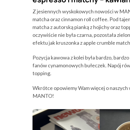
Z jesiennych wyskokowych nowości w MANTO
matcha oraz cinnamon roll coffee. Pod taje
matcha z autorską pianką z hojichy oraz to
oczywiście nie była czarna, pozostała zielon
efektu jak kruszonka z apple crumble match
Pozycja kawowa z kolei była bardzo, bardz
fanów cynamonowych bułeczek. Napój równi
topping.
Wkrótce opowiemy Wam więcej o naszych w
MANTO!