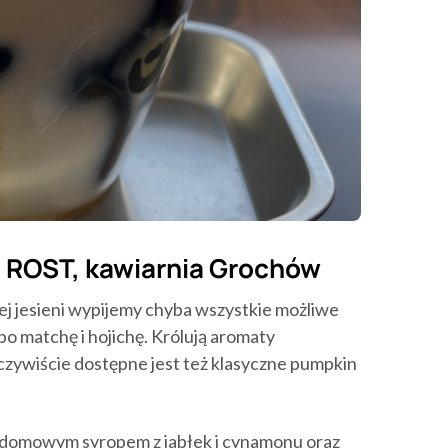
– ROST, kawiarnia Grochów
j jesieni wypijemy chyba wszystkie możliwe
po matchę i hojichę. Królują aromaty
ywiście dostępne jest też klasyczne pumpkin
 domowym syropem z jabłek i cynamonu oraz