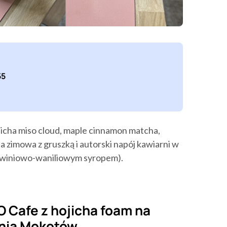
55
icha miso cloud, maple cinnamon matcha,
a zimowa z gruszką i autorski napój kawiarni w
zoskwiniowo-waniliowym syropem).
 Cafe z hojicha foam na
rnia Mokotów