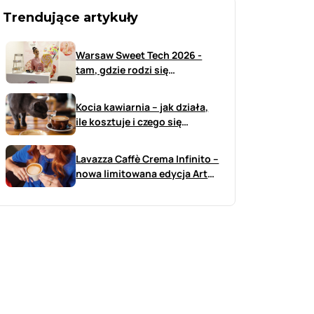
Trendujące artykuły
Warsaw Sweet Tech 2026 -
tam, gdzie rodzi się
przyszłość branży sweet
Kocia kawiarnia – jak działa,
ile kosztuje i czego się
spodziewać?
Lavazza Caffè Crema Infinito –
nowa limitowana edycja Art
już w Polsce