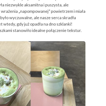
ła niezwykle aksamitna i puszysta, ale
ła wrażenia „napompowanej” powietrzem i miała
 było wyczuwalne, ale nasze serca skradła
 wtedy, gdy już opadła na dno szklanki!
szkami stanowiło idealne połączenie tekstur.