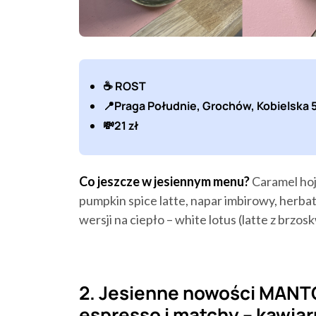
☕️ ROST
📍Praga Południe, Grochów, Kobielska 
💸21 zł
Co jeszcze w jesiennym menu?
Caramel hoj
pumpkin spice latte, napar imbirowy, herbat
wersji na ciepło – white lotus (latte z br
2. Jesienne nowości MANTO
espresso i matchy – kawia