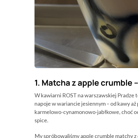
1. Matcha z apple crumble 
W kawiarni ROST na warszawskiej Pradze te
napoje w wariancie jesiennym – od kawy aż 
karmelowo-cynamonowo-jabłkowe, choć ocz
spice.
My spróbowaliśmy apple crumble matchy z