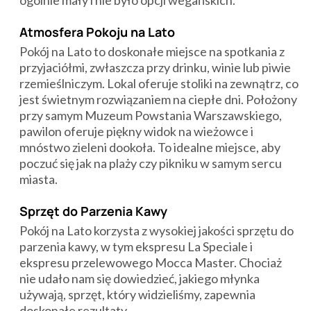
Atmosfera Pokoju na Lato
Pokój na Lato to doskonałe miejsce na spotkania z
przyjaciółmi, zwłaszcza przy drinku, winie lub piwie
rzemieślniczym. Lokal oferuje stoliki na zewnątrz, co
jest świetnym rozwiązaniem na ciepłe dni. Położony
przy samym Muzeum Powstania Warszawskiego,
pawilon oferuje piękny widok na wieżowce i
mnóstwo zieleni dookoła. To idealne miejsce, aby
poczuć się jak na plaży czy pikniku w samym sercu
miasta.
Sprzęt do Parzenia Kawy
Pokój na Lato korzysta z wysokiej jakości sprzętu do
parzenia kawy, w tym ekspresu La Speciale i
ekspresu przelewowego Mocca Master. Chociaż
nie udało nam się dowiedzieć, jakiego młynka
używają, sprzęt, który widzieliśmy, zapewnia
doskonałe rezultaty.