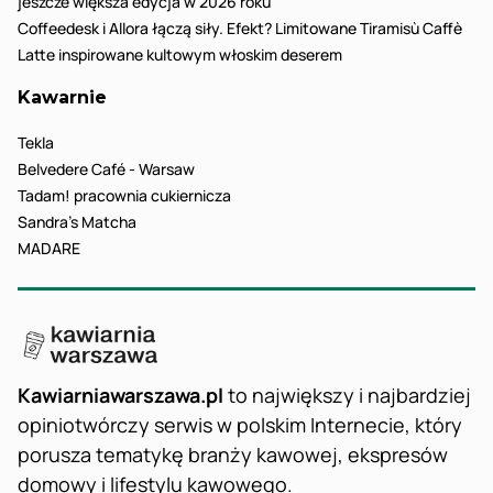
jeszcze większa edycja w 2026 roku
Coffeedesk i Allora łączą siły. Efekt? Limitowane Tiramisù Caffè
Latte inspirowane kultowym włoskim deserem
Kawarnie
Tekla
Belvedere Café - Warsaw
Tadam! pracownia cukiernicza
Sandra’s Matcha
MADARE
Kawiarniawarszawa.pl
to największy i najbardziej
opiniotwórczy serwis w polskim Internecie, który
porusza tematykę branży kawowej, ekspresów
domowy i lifestylu kawowego.