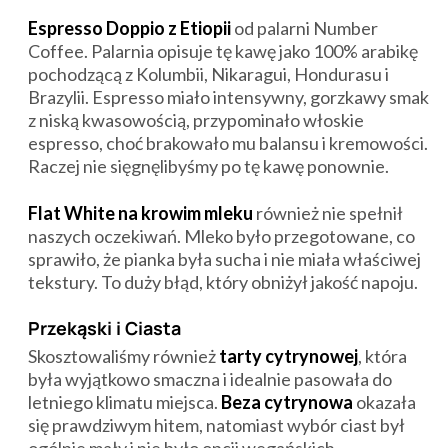
Espresso Doppio z Etiopii
od palarni Number
Coffee. Palarnia opisuje tę kawę jako 100% arabikę
pochodzącą z Kolumbii, Nikaragui, Hondurasu i
Brazylii. Espresso miało intensywny, gorzkawy smak
z niską kwasowością, przypominało włoskie
espresso, choć brakowało mu balansu i kremowości.
Raczej nie sięgnęlibyśmy po tę kawę ponownie.
Flat White na krowim mleku
również nie spełnił
naszych oczekiwań. Mleko było przegotowane, co
sprawiło, że pianka była sucha i nie miała właściwej
tekstury. To duży błąd, który obniżył jakość napoju.
Przekąski i Ciasta
Skosztowaliśmy również
tarty cytrynowej
, która
była wyjątkowo smaczna i idealnie pasowała do
letniego klimatu miejsca.
Beza cytrynowa
okazała
się prawdziwym hitem, natomiast wybór ciast był
ogólnie mały i nie było opcji wegańskich.