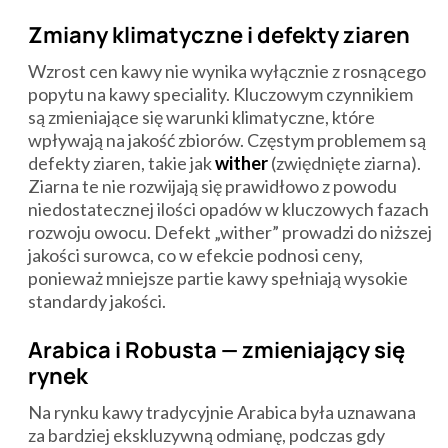
Zmiany klimatyczne i defekty ziaren
Wzrost cen kawy nie wynika wyłącznie z rosnącego
popytu na kawy speciality. Kluczowym czynnikiem
są zmieniające się warunki klimatyczne, które
wpływają na jakość zbiorów. Częstym problemem są
defekty ziaren, takie jak
wither
(zwiędnięte ziarna).
Ziarna te nie rozwijają się prawidłowo z powodu
niedostatecznej ilości opadów w kluczowych fazach
rozwoju owocu. Defekt „wither” prowadzi do niższej
jakości surowca, co w efekcie podnosi ceny,
ponieważ mniejsze partie kawy spełniają wysokie
standardy jakości.
Arabica i Robusta — zmieniający się
rynek
Na rynku kawy tradycyjnie Arabica była uznawana
za bardziej ekskluzywną odmianę, podczas gdy